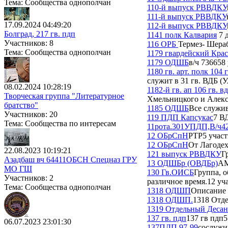
Тема: Сообщества однополчан
110-й выпуск РВВДКУ
111-й выпуск РВВДКУ
17.09.2024 04:49:20
112-й выпуск РВВДКУ
Болград, 217 гв. пдп
1141 полк Калвария
7 
Участников: 8
116 ОРБ
Термез- Шера
Тема: Сообщества однополчан
1179 гвардейский Кра
1179 ОДШБ
в/ч 73665
8
1180 гв. арт. полк 104
служит в 31 гв. ВДБ (
08.02.2024 10:28:19
1182-й гв. ап 106 гв. в
Творческая группа "Литературное
Хмельницкого и Алекса
братство"
1185 ОДШБ
Все служив
Участников: 20
119 ПДП Капсукас
7 В
Тема: Сообщества по интересам
11рота.301УПДП,В/ч42
12 ОБрСпН
РТР
5 учас
12 ОБрСпН
От Лагодех
22.08.2023 10:19:21
121 выпуск РВВДКУ
Г
Азадбаш вч 64411ОБСН Спецназ ГРУ
13 ОДШБр (ОВДБр)
АМ
МО ГШ
130 Гв.ОИСБ
Группа, 
Участников: 2
различное время.
12 уч
Тема: Сообщества однополчан
1318 ОДШП
Описание
1318 ОДШП.
1318 Отде
1319 Отдельный Деса
137 гв. пдп
137 гв пдп
5
06.07.2023 23:01:30
137ПДП 97-99
сослуж