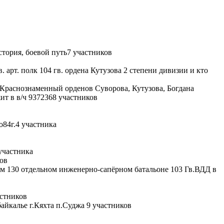
стория, боевой путь
7 участников
в. арт. полк 104 гв. ордена Кутузова 2 степени дивизии и кто
Краснознаменный орденов Суворова, Кутузова, Богдана
т в в/ч 93723
68 участников
о84г.
4 участника
участника
ов
м 130 отдельном инженерно-сапёрном батальоне 103 Гв.ВДД в
астников
айкалье г.Кяхта п.Суджа
9 участников