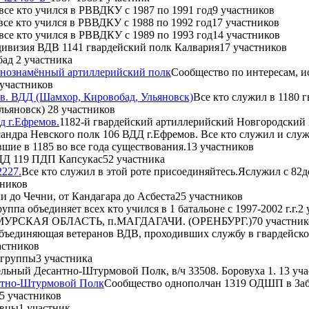
все кто учился в РВВДКУ с 1987 по 1991 год
9 участников
все кто учился в РВВДКУ с 1988 по 1992 год
17 участников
все кто учился в РВВДКУ с 1989 по 1993 год
14 участников
дивизия ВДВ 1141 гвардейский полк Калвария
17 участников
бад
2 участника
снознамённый артиллерийский полк
Сообщество по интересам, и
 участников
 гв. ВДД (Шамхор, Кировобад, Ульяновск)
Все кто служил в 1180 г
Ульяновск)
28 участников
дд г.Ефремов.
1182-й гвардейский артиллерийский Новгородский 
ндра Невского полк 106 ВДД г.Ефремов. Все кто служил и служи
шие в 1185 во все года существования.
13 участников
ДД 119 ПДП Капсукас
52 участника
227.
Все кто служил в этой роте присоединяйтесь.Яслужил с 82д
тников
и до Чечни, от Кандагара до Асбеста
25 участников
руппа объединяет всех кто учился в 1 батальоне с 1997-2002 г.г.
2 
УРСКАЯ ОБЛАСТЬ, п.МАГДАГАЧИ. (ОРЕНБУРГ.)
70 участник
объединяющая ветеранов ВДВ, проходивших службу в гвардейско
астников
 группы
3 участника
льный Десантно-Штурмовой Полк, в/ч 33508. Боровуха 1.
13 уч
нтно-Штурмовой Полк
Сообщество однополчан 1319 ОДШП в Заб
5 участников
ивцы
1 участник