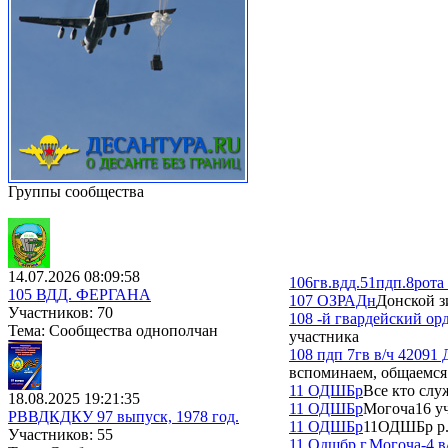
Группы сообщества
14.07.2026 08:09:58
106гв.вдд.51пдп.8рота 
105 ВДД. ФЕРГАНА
107 ОЗРАДн
Донской з
Участников: 70
108 -й гвардейский о
Тема: Сообщества однополчан
участника
108 пдп 7гв в/ч 42091
вспоминаем, общаемся
11 ОДШБр
Все кто слу
18.08.2025 19:21:35
11 ОДШБр
Могоча
16 у
РВВДКДКУ 97 выпуск, 1978 год.
11 ОДШБр
11ОДШБр р.
Участников: 55
11 Одшбр г.Могоча-4 в