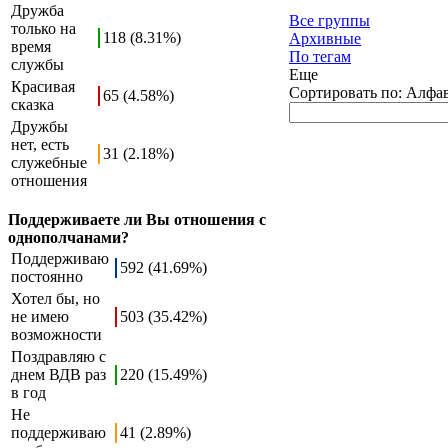
Дружба
Все группы
только на
118 (8.31%)
Архивные
время
По тегам
службы
Еще
Красивая
Сортировать по:
Алфа
65 (4.58%)
сказка
Дружбы
нет, есть
31 (2.18%)
служебные
отношения
Поддерживаете ли Вы отношения с
однополчанами?
Поддерживаю
592 (41.69%)
постоянно
Хотел бы, но
не имею
503 (35.42%)
возможности
Поздравляю с
днем ВДВ раз
220 (15.49%)
в год
Не
поддерживаю
41 (2.89%)