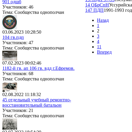
901 одшб
14 ОБрСпН
Уссурийска
Участников: 46
147 ПДП
1991-1993 год
Тема: Сообщества однополчан
Назад
1
2
03.06.2023 10:28:50
3
104 гв.пдп
4
Участников: 47
11
Тема: Сообщества однополчан
Вперед
07.02.2023 00:02:46
1182-й гв. ап 106 гв. вдд г.Ефремов.
Участников: 68
Тема: Сообщества однополчан
02.08.2022 11:18:32
45 отдельный учебный ремонтно-
восстановительный батальон
Участников: 21
Тема: Сообщества однополчан