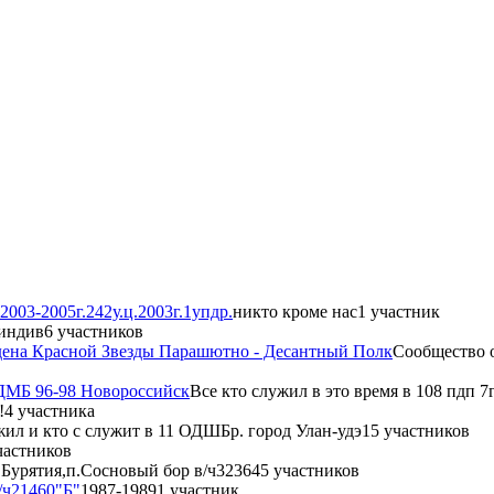
2003-2005г.242у.ц.2003г.1упдр.
никто кроме нас
1 участник
индив
6 участников
рдена Красной Звезды Парашютно - Десантный Полк
Сообщество о
 ДМБ 96-98 Новороссийск
Все кто служил в это время в 108 пдп 
!
4 участника
жил и кто с служит в 11 ОДШБр. город Улан-удэ
15 участников
частников
Бурятия,п.Сосновый бор в/ч32364
5 участников
/ч21460"Б"
1987-1989
1 участник