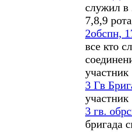
служил в 
7,8,9 рота
2обспн, 
все кто с
соединени
участник
3 Гв Бриг
участник
3 гв. обр
бригада с