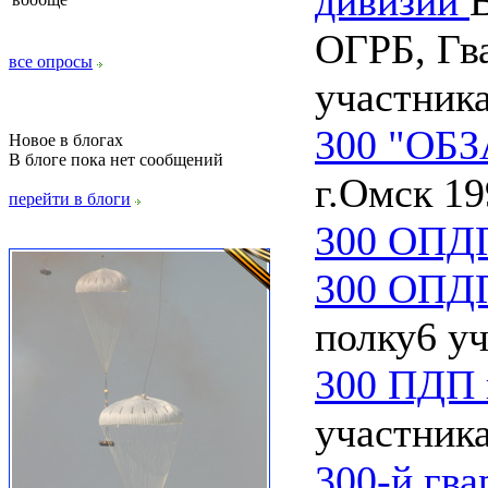
дивизии
В
ОГРБ, Гв
все опросы
участник
300 "ОБЗ
Новое в блогах
В блоге пока нет сообщений
г.Омск 19
перейти в блоги
300 ОПД
300 ОПД
полку
6 у
300 ПДП 
участник
300-й гва