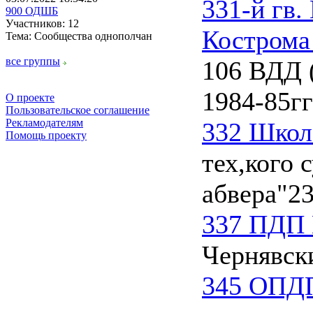
331-й гв.
900 ОДШБ
Участников: 12
Кострома
Тема: Сообщества однополчан
все группы
106 ВДД 
1984-85гг
О проекте
Пользовательское соглашение
Рекламодателям
332 Школ
Помощь проекту
тех,кого 
абвера"
23
337 ПДП 
Чернявск
345 ОПДП