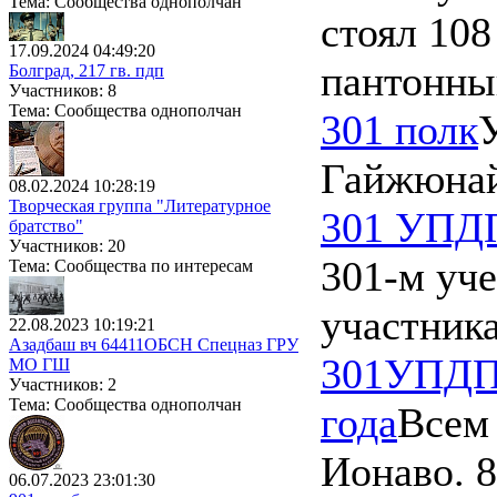
Тема: Сообщества однополчан
стоял 10
17.09.2024 04:49:20
пантонны
Болград, 217 гв. пдп
Участников: 8
Тема: Сообщества однополчан
301 полк
Гайжюна
08.02.2024 10:28:19
Творческая группа "Литературное
301 УПД
братство"
Участников: 20
301-м уч
Тема: Сообщества по интересам
участник
22.08.2023 10:19:21
Азадбаш вч 64411ОБСН Спецназ ГРУ
301УПДП 
МО ГШ
Участников: 2
Тема: Сообщества однополчан
года
Всем 
Ионаво.
8
06.07.2023 23:01:30