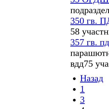
подразде
350 гв. 
58 участ
357 гв. п
парашютн
вдд
75 уч
Назад
1
3