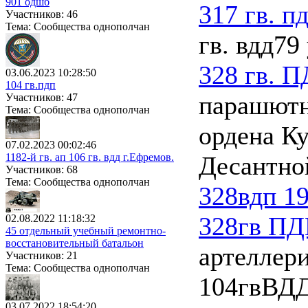
901 одшб
317 гв. п
Участников: 46
Тема: Сообщества однополчан
гв. вдд
79
328 гв. 
03.06.2023 10:28:50
104 гв.пдп
парашютн
Участников: 47
Тема: Сообщества однополчан
ордена Ку
07.02.2023 00:02:46
1182-й гв. ап 106 гв. вдд г.Ефремов.
Десантно
Участников: 68
Тема: Сообщества однополчан
328вдп 1
328гв ПД
02.08.2022 11:18:32
45 отдельный учебный ремонтно-
восстановительный батальон
артеллер
Участников: 21
Тема: Сообщества однополчан
104гвВД
03.07.2022 18:54:20