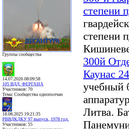
степени 
гвардейск
степени п
Кишинев
Группы сообщества
300й Отд
Каунас 2
14.07.2026 08:09:58
учебный 
105 ВДД. ФЕРГАНА
Участников: 70
Тема: Сообщества однополчан
аппарату
Литва. Ба
18.08.2025 19:21:35
РВВДКДКУ 97 выпуск, 1978 год.
Панемуни 
Участников: 55