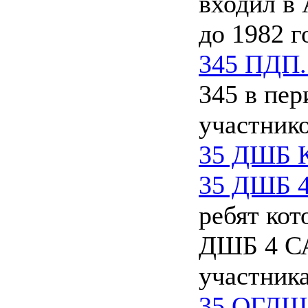
входил в 
до 1982 г
345 ПДП. 
345 в пери
участник
35 ДШБ К
35 ДШБ 4
ребят ко
ДШБ 4 СА
участник
35 ОГДШ