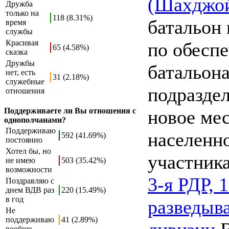
(Шахджо
Дружба
только на
118 (8.31%)
батальон
время
службы
Красивая
по обесп
65 (4.58%)
сказка
Дружбы
батальона
нет, есть
31 (2.18%)
служебные
подразде
отношения
Поддерживаете ли Вы отношения с
новое мес
однополчанами?
Поддерживаю
населенн
592 (41.69%)
постоянно
Хотел бы, но
участник
не имею
503 (35.42%)
возможности
3-я РДР, 
Поздравляю с
днем ВДВ раз
220 (15.49%)
в год
разведыва
Не
поддерживаю
41 (2.89%)
вообще