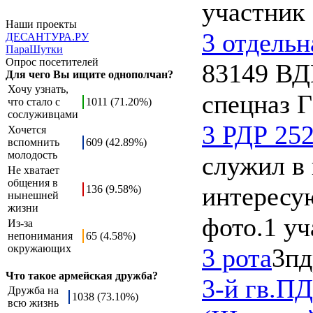
участник
Наши проекты
3 отдель
ДЕСАНТУРА.РУ
ПараШутки
Опрос посетителей
83149 ВД
Для чего Вы ищите однополчан?
Хочу узнать,
спецназ 
что стало с
1011 (71.20%)
сослуживцами
3 РДР 25
Хочется
вспомнить
609 (42.89%)
молодость
служил в 
Не хватает
общения в
интересу
136 (9.58%)
нынешней
жизни
фото.
1 уч
Из-за
непонимания
65 (4.58%)
окружающих
3 рота
3пд
Что такое армейская дружба?
3-й гв.П
Дружба на
1038 (73.10%)
всю жизнь