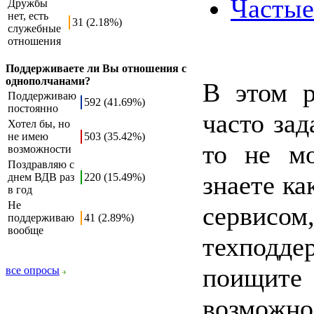
Частые
Дружбы
нет, есть
31 (2.18%)
служебные
отношения
Поддерживаете ли Вы отношения с
однополчанами?
В этом р
Поддерживаю
592 (41.69%)
постоянно
часто за
Хотел бы, но
не имею
503 (35.42%)
то не м
возможности
Поздравляю с
знаете ка
днем ВДВ раз
220 (15.49%)
в год
Не
сервисо
поддерживаю
41 (2.89%)
вообще
техподд
поищите 
все опросы
возможно,