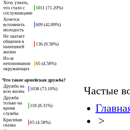
Хочу узнать,
что стало с
1011 (71.20%)
сослуживцами
Хочется
вспомнить
609 (42.89%)
молодость
Не хватает
общения в
136 (9.58%)
нынешней
жизни
Из-за
непонимания
65 (4.58%)
окружающих
Что такое армейская дружба?
Дружба на
Частые в
1038 (73.10%)
всю жизнь
Дружба
только на
Главна
118 (8.31%)
время
службы
>
Красивая
65 (4.58%)
сказка