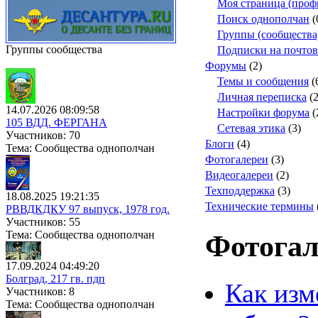
Моя страница (профи
Поиск однополчан
(
Группы (сообщества
Группы сообщества
Подписки на почто
Форумы
(2)
Темы и сообщения
(
Личная переписка
(2
14.07.2026 08:09:58
Настройки форума
(
105 ВДД. ФЕРГАНА
Сетевая этика
(3)
Участников: 70
Блоги
(4)
Тема: Сообщества однополчан
Фотогалереи
(3)
Видеогалереи
(2)
Техподдержка
(3)
18.08.2025 19:21:35
Технические термины
РВВДКДКУ 97 выпуск, 1978 год.
Участников: 55
Тема: Сообщества однополчан
Фотогал
17.09.2024 04:49:20
Болград, 217 гв. пдп
Как изм
Участников: 8
Тема: Сообщества однополчан