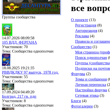
все вопр
Группы сообщества
О проекте
(13)
Регистрация
(8)
Авторизация
(4)
Реклама
(4)
14.07.2026 08:09:58
Правила и соглашен
105 ВДД. ФЕРГАНА
Участников: 70
Сообщество
(1)
Тема: Сообщества однополчан
Моя страница (профи
Поиск однополчан
(
Группы (сообщества
18.08.2025 19:21:35
Подписки на почто
РВВДКДКУ 97 выпуск, 1978 год.
Форумы
(2)
Участников: 55
Темы и сообщения
(
Тема: Сообщества однополчан
Личная переписка
(2
Настройки форума
(
17.09.2024 04:49:20
Сетевая этика
(3)
Болград, 217 гв. пдп
Участников: 8
Блоги
(4)
Тема: Сообщества однополчан
Фотогалереи
(3)