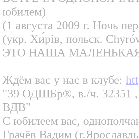
юбилем)
(1 августа 2009 г. Ночь п
(укр. Хи́рів, польск. Chyr
ЭТО НАША МАЛЕНЬКАЯ 
Ждём вас у нас в клубе:
ht
"39 ОДШБр®, в./ч. 3235
ВДВ"
С юбилеем вас, однополча
Грачёв Вадим (г.Ярославль