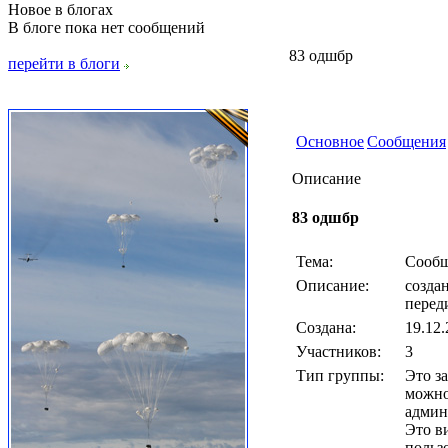
Новое в блогах
В блоге пока нет сообщений
83 одшбр
перейти в блоги
Основное
Сообщения
Описание
83 одшбр
Тема:
Сообщ
Описание:
создан
перед
Создана:
19.12.
Участников:
3
Тип группы:
Это з
можно
админ
Это в
польз