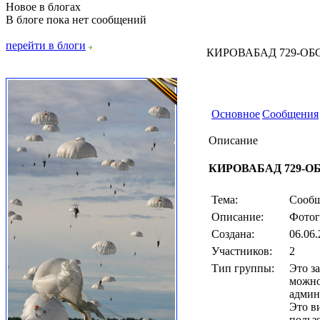
Новое в блогах
В блоге пока нет сообщений
перейти в блоги
КИРОВАБАД 729-ОБС
Основное
Сообщения
Описание
КИРОВАБАД 729-ОБ
Тема:
Сообщ
Описание:
Фотог
Создана:
06.06.
Участников:
2
Тип группы:
Это з
можно
админ
Это в
польз