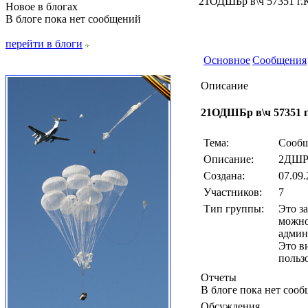
21ОДШБр в\ч 57351 г.
Новое в блогах
В блоге пока нет сообщений
перейти в блоги
Основное
Сообщения
Описание
21ОДШБр в\ч 57351 г
Тема:
Сообщ
Описание:
2ДШ
Создана:
07.09.
Участников:
7
Тип группы:
Это з
можно
админ
Это в
польз
Отчеты
В блоге пока нет соо
Обсуждения