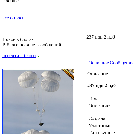
вообще
все опросы
237 пдп 2 пдб
Новое в блогах
В блоге пока нет сообщений
перейти в блоги
Основное
Сообщения
Описание
237 пдп 2 пдб
Тема:
Описание:
Создана:
Участников:
Тип группы: