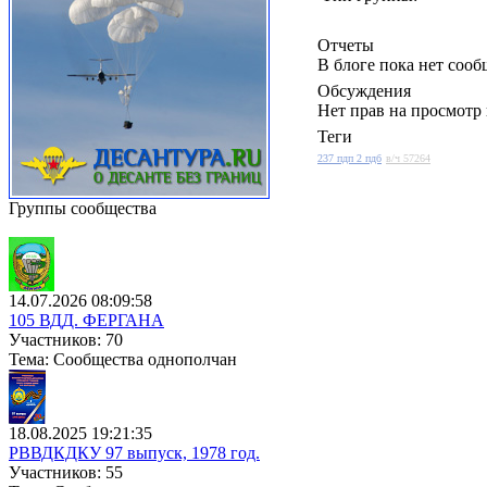
Отчеты
В блоге пока нет соо
Обсуждения
Нет прав на просмотр
Теги
237 пдп 2 пдб
в/ч 57264
Группы сообщества
14.07.2026 08:09:58
105 ВДД. ФЕРГАНА
Участников: 70
Тема: Сообщества однополчан
18.08.2025 19:21:35
РВВДКДКУ 97 выпуск, 1978 год.
Участников: 55