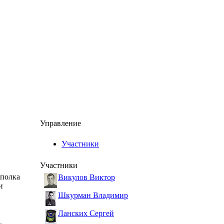
Управление
Участники
Участники
 полка
Викулов Виктор
и
Шкурман Владимир
Ланских Сергей
.