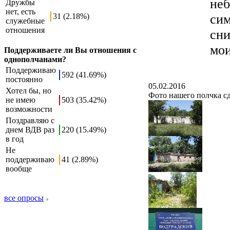
неб
Дружбы
нет, есть
31 (2.18%)
сим
служебные
отношения
сни
мои
Поддерживаете ли Вы отношения с
однополчанами?
Поддерживаю
592 (41.69%)
постоянно
05.02.2016
Хотел бы, но
Фото нашего полчка сд
не имею
503 (35.42%)
возможности
Поздравляю с
днем ВДВ раз
220 (15.49%)
в год
Не
поддерживаю
41 (2.89%)
вообще
все опросы