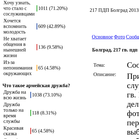
Хочу узнать,
что стало с
1011 (71.20%)
217 ПДП Болград 2013
сослуживцами
Хочется
вспомнить
609 (42.89%)
молодость
Основное
Фото
Сооб
Не хватает
общения в
136 (9.58%)
нынешней
Болград, 217 гв. пдп
жизни
Из-за
Со
Тема:
непонимания
65 (4.58%)
окружающих
Описание:
При
слу
Что такое армейская дружба?
Дружба на
гв.
1038 (73.10%)
всю жизнь
дел
Дружба
только на
фот
118 (8.31%)
время
пер
службы
Красивая
выб
65 (4.58%)
сказка