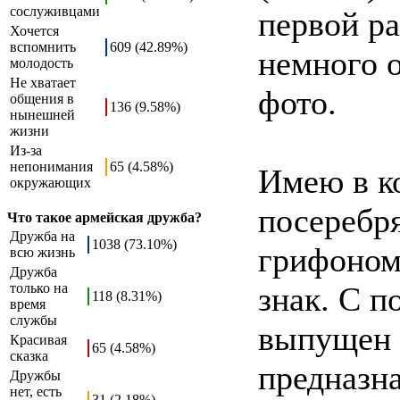
сослуживцами
первой ра
Хочется
вспомнить
609 (42.89%)
немного о
молодость
Не хватает
фото.
общения в
136 (9.58%)
нынешней
жизни
Из-за
непонимания
65 (4.58%)
Имею в к
окружающих
посеребр
Что такое армейская дружба?
Дружба на
1038 (73.10%)
грифоном
всю жизнь
Дружба
только на
знак. С 
118 (8.31%)
время
службы
выпущен 
Красивая
65 (4.58%)
сказка
предназна
Дружбы
нет, есть
31 (2.18%)