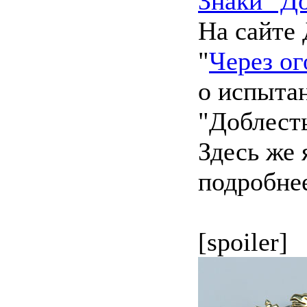
Знаки "До
На сайте 
"
Через ог
о испыта
"Доблесть
Здесь же 
подробнее
[spoiler]