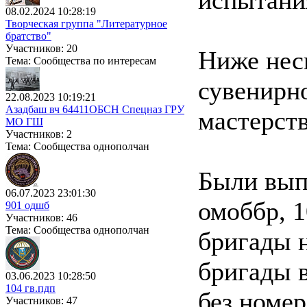
испытани
08.02.2024 10:28:19
Творческая группа "Литературное
братство"
Участников: 20
Ниже нес
Тема: Сообщества по интересам
сувенирно
22.08.2023 10:19:21
Азадбаш вч 64411ОБСН Спецназ ГРУ
мастерств
МО ГШ
Участников: 2
Тема: Сообщества однополчан
Были вып
06.07.2023 23:01:30
омоббр, 1
901 одшб
Участников: 46
Тема: Сообщества однополчан
бригады н
бригады в
03.06.2023 10:28:50
104 гв.пдп
без номер
Участников: 47