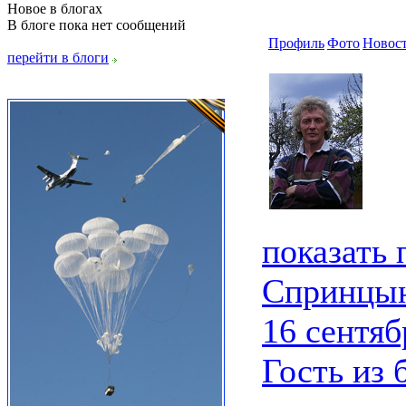
Новое в блогах
В блоге пока нет сообщений
Профиль
Фото
Новос
перейти в блоги
показать
Спринцын
16 сентяб
Гость из