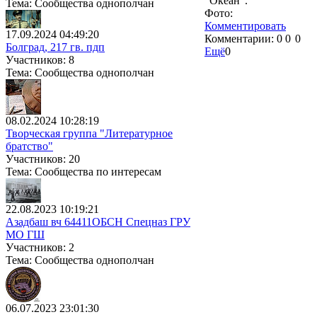
"Океан".
Тема: Сообщества однополчан
Фото:
Комментировать
17.09.2024 04:49:20
Комментарии:
0
0
0
Болград, 217 гв. пдп
Ещё
0
Участников: 8
Тема: Сообщества однополчан
08.02.2024 10:28:19
Творческая группа "Литературное
братство"
Участников: 20
Тема: Сообщества по интересам
22.08.2023 10:19:21
Азадбаш вч 64411ОБСН Спецназ ГРУ
МО ГШ
Участников: 2
Тема: Сообщества однополчан
06.07.2023 23:01:30