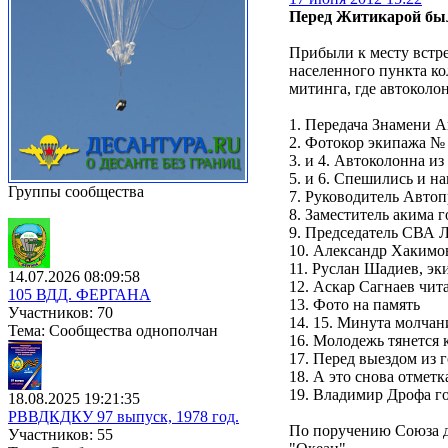
Перед Житикарой был
Прибыли к месту встре
населенного пункта к
митинга, где автоколо
1. Передача Знамени 
2. Фотокор экипажа №
3. и 4. Автоколонна и
5. и 6. Спешились и н
Группы сообщества
7. Руководитель Авто
8. Заместитель акима 
9. Председатель СВА 
10. Александр Хакимо
11. Руслан Шадиев, э
14.07.2026 08:09:58
12. Аскар Сагнаев чит
105 ВДД. ФЕРГАНА
13. Фото на память
Участников: 70
14. 15. Минута молча
Тема: Сообщества однополчан
16. Молодежь тянется 
17. Перед выездом из 
18. А это снова отмет
19. Владимир Дрофа го
18.08.2025 19:21:35
РВВДКДКУ 97 выпуск, 1978 год.
По поручению Союза д
Участников: 55