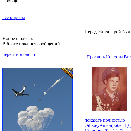
вообще
все опросы
Перед Житикарой был Р
Новое в блогах
В блоге пока нет сообщений
перейти в блоги
Профиль
Новости
Ви
показать полностью
Оdissey
Автопробег В
17 июня 2012 15:22