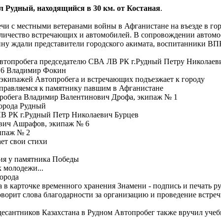
 Рудный, находящийся в 30 км. от Костаная
.
чи с местными ветеранами войны в Афганистане на въезде в гор
оличество встречающих и автомобилей. В сопровождении автомо
нну ждали представители городского акимата, воспитанники ВПК
Автопробега председателю СВА ЛВ РК г.Рудный Петру Николаев
 6 Владимир Фокин
з экипажей Автопробега и встречающих подъезжает к городу
аправляемся к памятнику павшим в Афганистане
пробега Владимир Валентинович Дрофа, экипаж № 1
города Рудный
ЛВ РК г.Рудный Петр Николаевич Бурцев
вич Ашрафов, экипаж № 6
кипаж № 2
ает свои стихи
ния у памятника Победы
к молодежи...
города
ка в карточке временного хранения Знамени - подпись и печать 
ворит слова благодарности за организацию и проведение встре
есантников Казахстана в Рудном Автопробег также вручил у