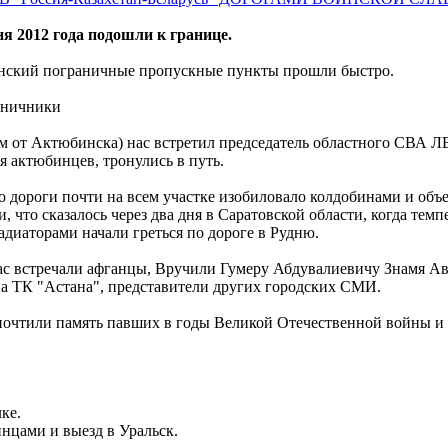
я 2012 года подошли к границе.
анский пограничные пропускные пункты прошли быстро.
раничники
м от Актюбинска) нас встретил председатель областного СВА Л
 актюбинцев, тронулись в путь.
о дороги почти на всем участке изобиловало колдобинами и объ
, что сказалось через два дня в Саратовской области, когда тем
адиаторами начали греться по дороге в Рудню.
нас встречали афганцы, Вручили Гумеру Абдувалиевичу Знамя Ав
па ТК "Астана", представители других городских СМИ.
почтили память павших в годы Великой Отечественной войны и
ке.
нцами и выезд в Уральск.