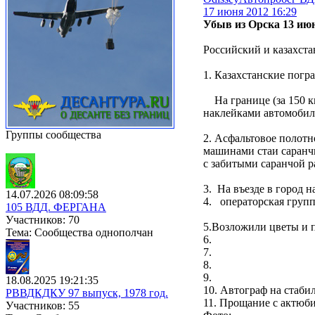
17 июня 2012 16:29
Убыв из Орска 13 июн
Российский и казахст
1. Казахстанские пог
На границе (за 150 к
наклейками автомобиля
Группы сообщества
2. Асфальтовое полотн
машинами стаи саранчи
с забитыми саранчой р
3. На въезде в город 
14.07.2026 08:09:58
4. операторская груп
105 ВДД. ФЕРГАНА
Участников: 70
5.Возложили цветы и 
Тема: Сообщества однополчан
6.
7.
8.
9.
18.08.2025 19:21:35
10. Автограф на стабил
РВВДКДКУ 97 выпуск, 1978 год.
11. Прощание с актюби
Участников: 55