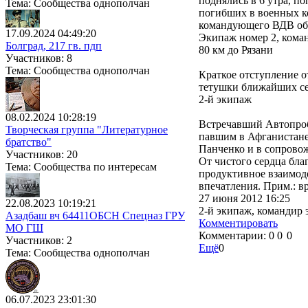
поднялись в 6 утра, 
Тема: Сообщества однополчан
погибших в военных ко
командующего ВДВ общ
17.09.2024 04:49:20
Экипаж номер 2, кома
Болград, 217 гв. пдп
80 км до Рязани
Участников: 8
Тема: Сообщества однополчан
Краткое отступление о
тетушки ближайших се
2-й экипаж
08.02.2024 10:28:19
Встречавший Автопроб
Творческая группа "Литературное
павшим в Афганистане
братство"
Панченко и в сопровож
Участников: 20
От чистого сердца бла
Тема: Сообщества по интересам
продуктивное взаимод
впечатления. Прим.: в
27 июня 2012 16:25
22.08.2023 10:19:21
2-й экипаж, командир
Азадбаш вч 64411ОБСН Спецназ ГРУ
Комментировать
МО ГШ
Комментарии:
0
0
0
Участников: 2
Ещё
0
Тема: Сообщества однополчан
06.07.2023 23:01:30