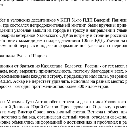
л.
ег и узловских десантников у КПП 51-го ПДП Валерий Панченко
, где состоялся непродолжительный митинг, были вручены прив
дении узловчан вышли из города на трассу в направлении Ульян
годарим ветеранов Узловского СДР за встречу в столице российс
ействие с командирами подразделениями 106 гв.ВДД. Увезли на
ременной перерыв в подаче информации по Туле связан с период
 экипажа Руслан Шадиев
вонки от братьев из Казахстана, Беларуси, России - от тех мест
наем, кому выразить признательность, поэтому благодарим всех, 
реосмысливаем каждую встречу, придающую нам силы, увереннос
ЕМ. Аскар не перестает удивлять, исполняя на разных местах р
роска - сегодня протяженностью более 800 километров.
ссы Москва - Тула Автопробег встретили десантники Узловского
гений Денисов. Юрий Салхов. Проследовали в Отдельную ремо
 гв.м-ор Виктор Орлов весь личный состав. Встреча и обмен п
истоплена банька, организьван сытный ужин, отведали свеженал
новке обменялись информацией о достижениях и проблемах в р