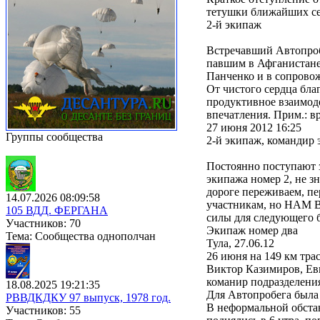
тетушки ближайших се
2-й экипаж
Встречавший Автопроб
павшим в Афганистане
Панченко и в сопровож
От чистого сердца бла
продуктивное взаимод
впечатления. Прим.: в
27 июня 2012 16:25
Группы сообщества
2-й экипаж, командир
Постоянно поступают з
экипажа номер 2, не з
дороге переживаем, пе
14.07.2026 08:09:58
участникам, но НАМ ВС
105 ВДД. ФЕРГАНА
силы для следующего б
Участников: 70
Экипаж номер два
Тема: Сообщества однополчан
Тула, 27.06.12
26 июня на 149 км тра
Виктор Казимиров, Ев
команир подразделения
18.08.2025 19:21:35
Для Автопробега была 
РВВДКДКУ 97 выпуск, 1978 год.
В неформальной обста
Участников: 55