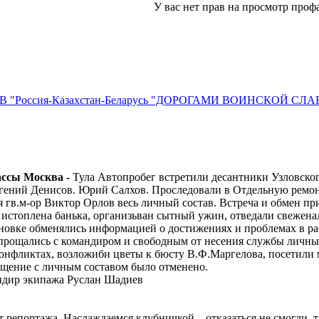
У вас нет прав на просмотр профа
ДВ "Россия-Казахстан-Беларусь "ДОРОГАМИ ВОИНСКОЙ СЛ
ассы Москва -
Тула Автопробег встретили десантники Узловског
гений Денисов. Юрий Салхов. Проследовали в Отдельную ремо
 гв.м-ор Виктор Орлов весь личный состав. Встреча и обмен п
истоплена банька, организьван сытный ужин, отведали свеженал
новке обменялись информацией о достижениях и проблемах в р
попрощались с командиром и свободным от несения службы личн
нфликтах, возложиби цветы к бюсту В.Ф.Маргелова, посетили му
ение с личным составом было отменено.
ндир экипажа Руслан Шадиев
т репортажа. Наслаждаемся клубничкой... отказаться не смогли, 