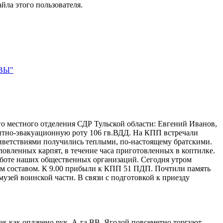
йла этого пользователя.
АВЫ"
о местного отделения СДР Тульской области: Евгений Иванов,
нтно-эвакуационную роту 106 гв.ВДД. На КПП встречали
риветствиями получились теплыми, по-настоящему братскими.
овленных карпят, в течение часа приготовленных в коптилке.
аботе наших общественных организаций. Сегодня утром
ым составом. К 9.00 прибыли к КПП 51 ПДП. Почтили память
зей воинской части. В связи с подготовкой к приезду
так как оплачено рук. А-га ВВ. Ягодой повсеметно торгуют