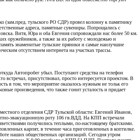
 (зам.пред. тульского РО СДР) провел колонну к памятнику
етственные адреса, памятные сувениры. Попрощались с
овска. Витя, Юра и оба Евгения сопровождали нас более 50 км.
ких оружейников, а также за их работу с молодежью и
 память знаменитые тульские пряники и самые наилучшие
ическим отсутствием интернета на участках трассы.
, откуда Автопробег убыл. Поступают средства на телефон
кто встречал, присутствовал, просто интересуется проектом. В
ть в том, что мероприятие оказалось нужным не тольк его
азные произведения, что также гонит усталость и придает
 местного отделения СДР Тульской области: Евгений Иванов,
нтно-эвакуационную роту 106 гв.ВДД. На КПП встречали
риветствиями получились теплыми, по-настоящему братскими.
овленных карпят, в течение часа приготовленных в коптилке.
аботе наших общественных организаций. Сегодня утром