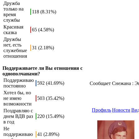
Дружба
только на
118 (8.31%)
время
службы
Красивая
65 (4.58%)
сказка
Дружбы
нет, есть
31 (2.18%)
служебные
отношения
Поддерживаете ли Вы отношения с
однополчанами?
Поддерживаю
592 (41.69%)
Сообщает Снежана : Эк
постоянно
Хотел бы, но
не имею
503 (35.42%)
возможности
Профиль
Новости
Ви
Поздравляю с
днем ВДВ раз
220 (15.49%)
в год
Не
поддерживаю
41 (2.89%)