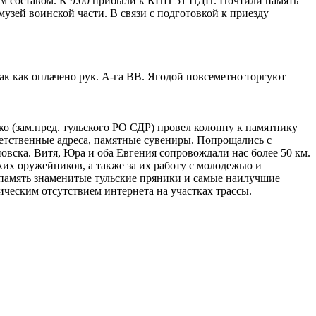
ым составом. К 9.00 прибыли к КПП 51 ПДП. Почтили память
зей воинской части. В связи с подготовкой к приезду
так как оплачено рук. А-га ВВ. Ягодой повсеметно торгуют
 (зам.пред. тульского РО СДР) провел колонну к памятнику
етственные адреса, памятные сувениры. Попрощались с
овска. Витя, Юра и оба Евгения сопровождали нас более 50 км.
ких оружейников, а также за их работу с молодежью и
 память знаменитые тульские пряники и самые наилучшие
ическим отсутствием интернета на участках трассы.