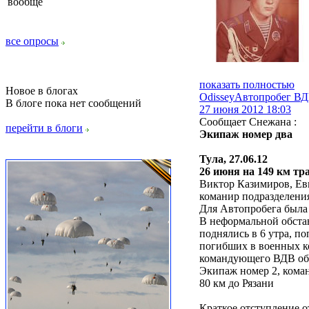
вообще
все опросы
показать полностью
Новое в блогах
Оdissey
Автопробег В
В блоге пока нет сообщений
27 июня 2012 18:03
Сообщает Снежана :
перейти в блоги
Экипаж номер два
Тула, 27.06.12
26 июня на 149 км тр
Виктор Казимиров, Ев
команир подразделения
Для Автопробега была 
В неформальной обста
поднялись в 6 утра, 
погибших в военных ко
командующего ВДВ общ
Экипаж номер 2, кома
80 км до Рязани
Краткое отступление о