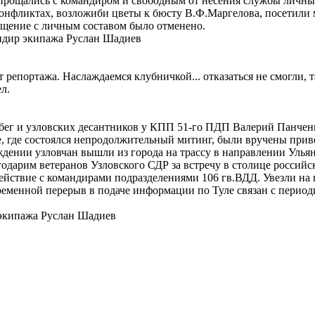
попрощались с командиром и свободным от несения службы личн
нфликтах, возложиби цветы к бюсту В.Ф.Маргелова, посетили му
ение с личным составом было отменено.
ндир экипажа Руслан Шадиев
т репортажа. Наслаждаемся клубничкой... отказаться не смогли, 
л.
ег и узловских десантников у КПП 51-го ПДП Валерий Панченко
, где состоялся непродолжительный митинг, были вручены прив
дении узловчан вышли из города на трассу в направлении Ульян
годарим ветеранов Узловского СДР за встречу в столице российс
ействие с командирами подразделениями 106 гв.ВДД. Увезли на
ременной перерыв в подаче информации по Туле связан с период
 экипажа Руслан Шадиев