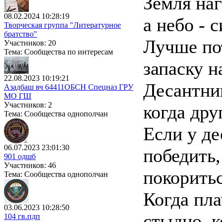
Земля на
08.02.2024 10:28:19
а небо - 
Творческая группа "Литературное
братство"
Лучше пот
Участников: 20
Тема: Сообщества по интересам
запаску н
22.08.2023 10:19:21
Десантник
Азадбаш вч 64411ОБСН Спецназ ГРУ
МО ГШ
Участников: 2
когда дру
Тема: Сообщества однополчан
Если у де
06.07.2023 23:01:30
победить,
901 одшб
Участников: 46
покоритьс
Тема: Сообщества однополчан
Когда пла
03.06.2023 10:28:50
стыдно, к
104 гв.пдп