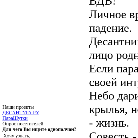
ВДВ!
Личное вр
падение.
Десантник
лицо родн
Если пар
своей ин
Небо дари
крылья, н
Наши проекты
ДЕСАНТУРА.РУ
ПараШутки
- жизнь.
Опрос посетителей
Для чего Вы ищите однополчан?
Совесть -
Хочу узнать,