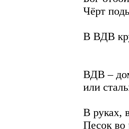
Чёрт под
В ВДВ кру
ВДВ – дом
или стал
В руках,
Песок во