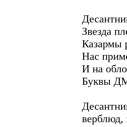
Десантни
Звезда п
Казармы 
Нас прим
И на об
Буквы Д
Десантник
верблюд,