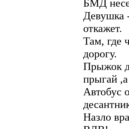
БМД несе
Девушка 
откажет.
Там, где 
дорогу.
Прыжок д
прыгай ,а
Автобус о
десантник
Назло вр