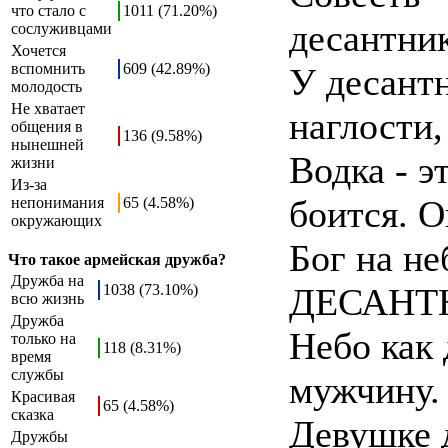
что стало с
1011 (71.20%)
десантни
сослуживцами
Хочется
вспомнить
609 (42.89%)
У десант
молодость
Не хватает
наглости,
общения в
136 (9.58%)
нынешней
Водка - э
жизни
Из-за
боится. О
непонимания
65 (4.58%)
окружающих
Бог на не
Что такое армейская дружба?
Дружба на
1038 (73.10%)
ДЕСАНТН
всю жизнь
Дружба
Небо как 
только на
118 (8.31%)
время
службы
мужчину.
Красивая
65 (4.58%)
сказка
Девушке 
Дружбы