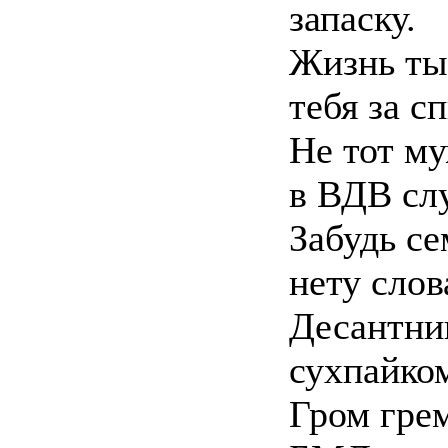
запаску.
Жизнь ты 
тебя за с
Не тот му
в ВДВ сл
Забудь се
нету слов
Десантник
сухпайком
Гром грем