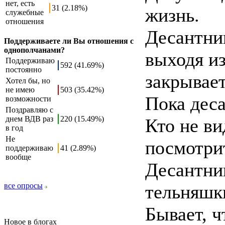
нет, есть
31 (2.18%)
жизнь.
служебные
отношения
Десантник
Поддерживаете ли Вы отношения с
однополчанами?
выходя из
Поддерживаю
592 (41.69%)
постоянно
закрывает
Хотел бы, но
не имею
503 (35.42%)
Пока дес
возможности
Поздравляю с
днем ВДВ раз
220 (15.49%)
Кто не ви
в год
Не
посмотрит
поддерживаю
41 (2.89%)
вообще
Десантни
все опросы
тельняшки
Бывает, ч
Новое в блогах