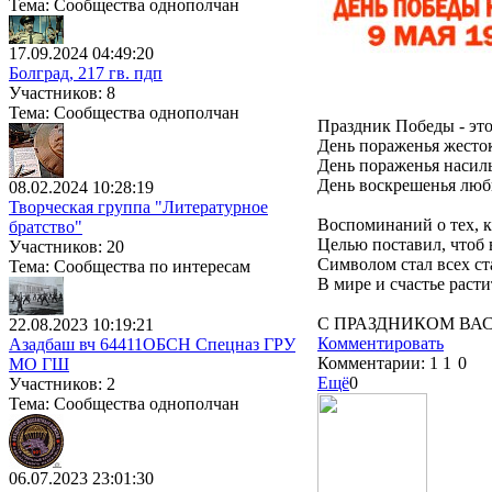
Тема: Сообщества однополчан
17.09.2024 04:49:20
Болград, 217 гв. пдп
Участников: 8
Тема: Сообщества однополчан
Праздник Победы - это
День пораженья жесто
День пораженья насиль
День воскрешенья люб
08.02.2024 10:28:19
Творческая группа "Литературное
Воспоминаний о тех, к
братство"
Целью поставил, чтоб 
Участников: 20
Символом стал всех ст
Тема: Сообщества по интересам
В мире и счастье раст
С ПРАЗДНИКОМ ВАС,
22.08.2023 10:19:21
Комментировать
Азадбаш вч 64411ОБСН Спецназ ГРУ
Комментарии:
1
1
0
МО ГШ
Ещё
0
Участников: 2
Тема: Сообщества однополчан
06.07.2023 23:01:30