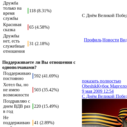
Дружба
только на
118 (8.31%)
время
С Днём Великой Побед
службы
Красивая
65 (4.58%)
сказка
Дружбы
Профиль
Новости
Ви
нет, есть
31 (2.18%)
служебные
отношения
Поддерживаете ли Вы отношения с
однополчанами?
Поддерживаю
592 (41.69%)
постоянно
показать полностью
Хотел бы, но
Obeshik
Кубок Маргело
не имею
503 (35.42%)
9 мая 2009 12:54
возможности
С Днём Великой Побед
Поздравляю с
днем ВДВ раз
220 (15.49%)
в год
Не
поддерживаю
41 (2.89%)