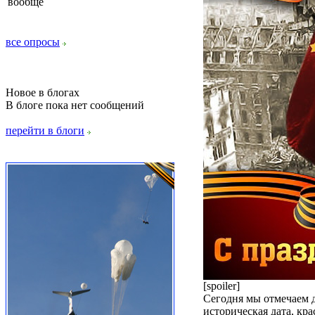
вообще
все опросы
Новое в блогах
В блоге пока нет сообщений
перейти в блоги
[spoiler]
Сегодня мы отмечаем д
историческая дата, кр