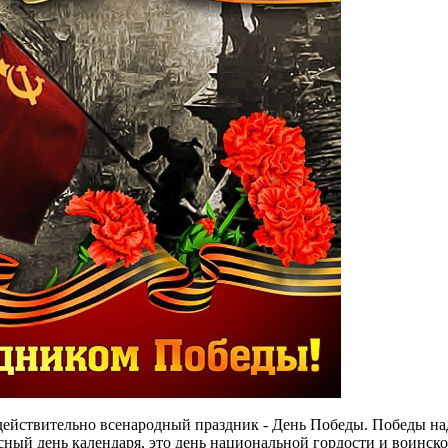
ействительно всенародный праздник - День Победы. Победы над 
асный день календаря, это день национальной гордости и воинско