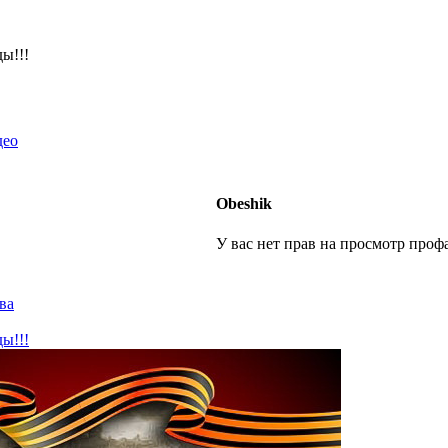
ы!!!
део
Obeshik
У вас нет прав на просмотр профа
ва
ы!!!