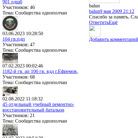
901 одшб
balun
Участников: 46
balun
9 мая 2009 21:12
Тема: Сообщества однополчан
Спасибо за память. Сл
Ответить
Ещё
03.06.2023 10:28:50
104 гв.пдп
Добавить комментари
Участников: 47
Тема: Сообщества однополчан
07.02.2023 00:02:46
1182-й гв. ап 106 гв. вдд г.Ефремов.
Участников: 68
Тема: Сообщества однополчан
02.08.2022 11:18:32
45 отдельный учебный ремонтно-
восстановительный батальон
Участников: 21
Тема: Сообщества однополчан