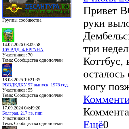
Привет В
руки выл
Группы сообщества
Дембельс
14.07.2026 08:09:58
три недел
105 ВДД. ФЕРГАНА
Участников: 70
Коттбус, 
Тема: Сообщества однополчан
осталось
18.08.2025 19:21:35
могу поз
РВВДКДКУ 97 выпуск, 1978 год.
Участников: 55
Тема: Сообщества однополчан
Комменти
17.09.2024 04:49:20
Коммент
Болград, 217 гв. пдп
Участников: 8
Ещё
0
Тема: Сообщества однополчан