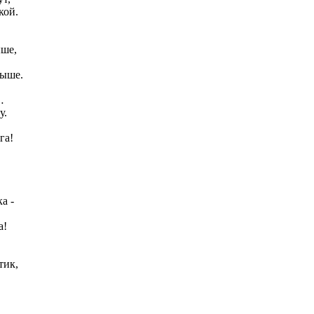
кой.
ыше,
рыше.
…
у.
га!
а -
а!
тик,