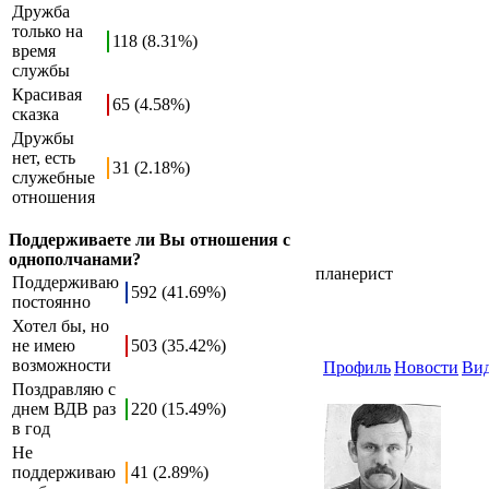
Дружба
только на
118 (8.31%)
время
службы
Красивая
65 (4.58%)
сказка
Дружбы
нет, есть
31 (2.18%)
служебные
отношения
Поддерживаете ли Вы отношения с
однополчанами?
планерист
Поддерживаю
592 (41.69%)
постоянно
Хотел бы, но
не имею
503 (35.42%)
возможности
Профиль
Новости
Ви
Поздравляю с
днем ВДВ раз
220 (15.49%)
в год
Не
поддерживаю
41 (2.89%)