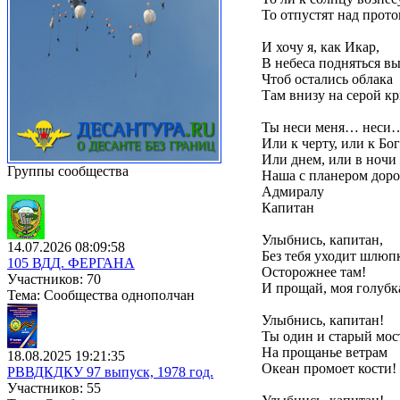
То отпустят над прото
И хочу я, как Икар,
В небеса подняться в
Чтоб остались облака
Там внизу на серой к
Ты неси меня… неси
Или к черту, или к Бог
Или днем, или в ночи
Группы сообщества
Наша с планером доро
Адмиралу
Капитан
Улыбнись, капитан,
14.07.2026 08:09:58
Без тебя уходит шлюпк
105 ВДД. ФЕРГАНА
Осторожнее там!
Участников: 70
И прощай, моя голубк
Тема: Сообщества однополчан
Улыбнись, капитан!
Ты один и старый мос
На прощанье ветрам
18.08.2025 19:21:35
Океан промоет кости!
РВВДКДКУ 97 выпуск, 1978 год.
Участников: 55