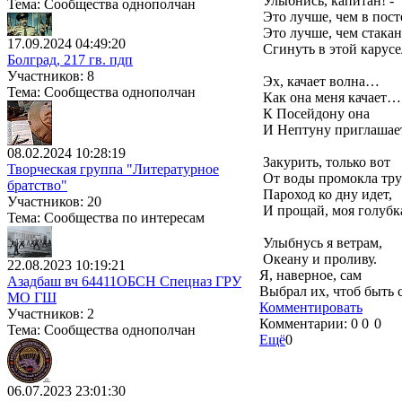
Улыбнись, капитан! -
Тема: Сообщества однополчан
Это лучше, чем в пост
Это лучше, чем стакан
17.09.2024 04:49:20
Сгинуть в этой карусе
Болград, 217 гв. пдп
Участников: 8
Эх, качает волна…
Тема: Сообщества однополчан
Как она меня качает…
К Посейдону она
И Нептуну приглашае
08.02.2024 10:28:19
Закурить, только вот
Творческая группа "Литературное
От воды промокла тру
братство"
Пароход ко дну идет,
Участников: 20
И прощай, моя голубк
Тема: Сообщества по интересам
Улыбнусь я ветрам,
Океану и проливу.
22.08.2023 10:19:21
Я, наверное, сам
Азадбаш вч 64411ОБСН Спецназ ГРУ
Выбрал их, чтоб быть 
МО ГШ
Комментировать
Участников: 2
Комментарии:
0
0
0
Тема: Сообщества однополчан
Ещё
0
06.07.2023 23:01:30