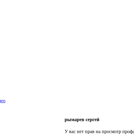
део
рымарев сергей
У вас нет прав на просмотр профа