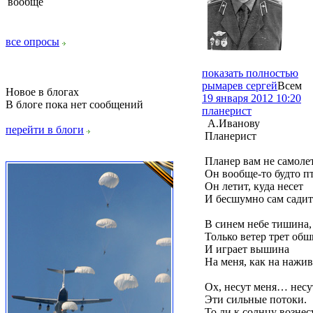
вообще
все опросы
показать полностью
рымарев сергей
Всем
Новое в блогах
19 января 2012 10:20
В блоге пока нет сообщений
планерист
А.Иванову
перейти в блоги
Планерист
Планер вам не самолет
Он вообще-то будто п
Он летит, куда несет
И бесшумно сам садит
В синем небе тишина,
Только ветер трет обш
И играет вышина
На меня, как на нажив
Ох, несут меня… несут
Эти сильные потоки.
То ли к солнцу вознес