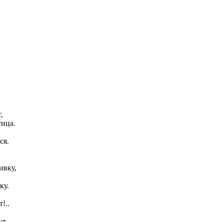
,
тица.
ся.
ивку,
ку.
!..
ут,