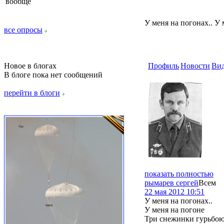
вообще
У меня на погонах.. У
все опросы
Новое в блогах
Профиль
Новости
Ви
В блоге пока нет сообщений
перейти в блоги
показать полностью
рымарев сергей
Всем
22 мая 2012 10:51
У меня на погонах..
У меня на погоне
Три снежинки гурьбо