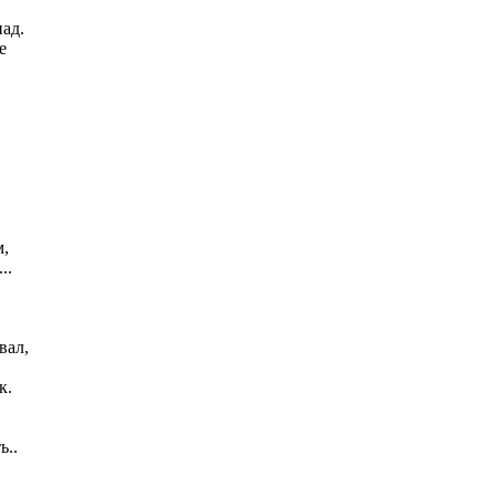
ад.
е
м,
..
вал,
к.
.
ь..