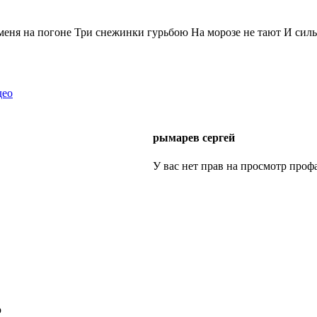
 меня на погоне Три снежинки гурьбою На морозе не тают И силь
део
рымарев сергей
У вас нет прав на просмотр профа
ю