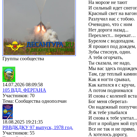
На морозе не тают
И сильный идет снегоп
Красный свет на вагон
Разлучил нас с тобою.
Очевидно, что с ним
Нет дороги назад...
Перехлест... перекат…
Бурелом с водопадом.
Я прошел под дождем,
Зубы стиснув, один.
А тебя огорчать,
Группы сообщества
Ты сказала, не надо,
Мы вас здесь подожде
Там, где теплый камин.
Как я ногти срывал,
14.07.2026 08:09:58
Как катился я с кручи,
105 ВДД. ФЕРГАНА
А потом поднимался
Участников: 70
И снова с коленей вста
Тема: Сообщества однополчан
Бог меня сберегал-
Он надежный попутчи
Я ж тебе улыбался
И снова к тебе улетал..
18.08.2025 19:21:35
Вот и пройден мой пут
РВВДКДКУ 97 выпуск, 1978 год.
Все не так и не прямо,
Участников: 55
А хотелось дорогу,