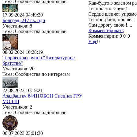
Тема: Сообщества однополчан
Как-будто в зеленом р
Ты про это забудь!-
Сердце шепчет упрямо
17.09.2024 04:49:20
Ты построил, прошел
Болград, 217 гв. пдп
Сам дорогу свою !....
Участников: 8
Комментировать
Тема: Сообщества однополчан
Комментарии:
0
0
0
Ещё
0
08.02.2024 10:28:19
Творческая группа "Литературное
братство"
Участников: 20
Тема: Сообщества по интересам
22.08.2023 10:19:21
Азадбаш вч 64411ОБСН Спецназ ГРУ
МО ГШ
Участников: 2
Тема: Сообщества однополчан
06.07.2023 23:01:30