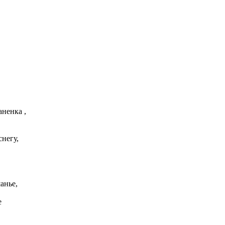
аненка ,
негу,
анье,
е