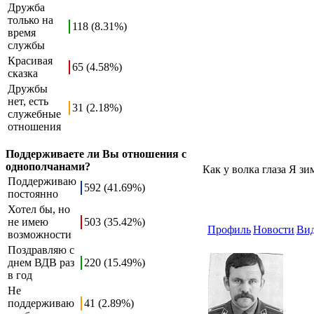
Дружба
только на
118 (8.31%)
время
службы
Красивая
65 (4.58%)
сказка
Дружбы
нет, есть
31 (2.18%)
служебные
отношения
Поддерживаете ли Вы отношения с
однополчанами?
Как у волка глаза Я зи
Поддерживаю
592 (41.69%)
постоянно
Хотел бы, но
не имею
503 (35.42%)
Профиль
Новости
Ви
возможности
Поздравляю с
днем ВДВ раз
220 (15.49%)
в год
Не
поддерживаю
41 (2.89%)