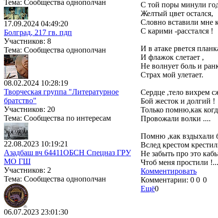
Тема: Сообщества однополчан
С той поры минули год
Желтый цвет остался,
Словно вставили мне 
17.09.2024 04:49:20
С карими -расстался !
Болград, 217 гв. пдп
Участников: 8
И в атаке рвется планк
Тема: Сообщества однополчан
И флажок слетает ,
Не волнует боль и ранк
Страх мой улетает.
08.02.2024 10:28:19
Творческая группа "Литературное
Сердце ,тело вихрем с
братство"
Бой жесток и долгий !
Участников: 20
Только помню,как когд
Тема: Сообщества по интересам
Провожали волки ....
Помню ,как вздыхали 
22.08.2023 10:19:21
Вслед крестом крестили
Азадбаш вч 64411ОБСН Спецназ ГРУ
Не забыть про это кабы
МО ГШ
Чтоб меня простили !...
Участников: 2
Комментировать
Тема: Сообщества однополчан
Комментарии:
0
0
0
Ещё
0
06.07.2023 23:01:30