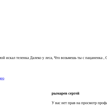
мой искал теленка Далеко у леса, Что возьмешь ты с пацаненка , С
део
рымарев сергей
У вас нет прав на просмотр профа