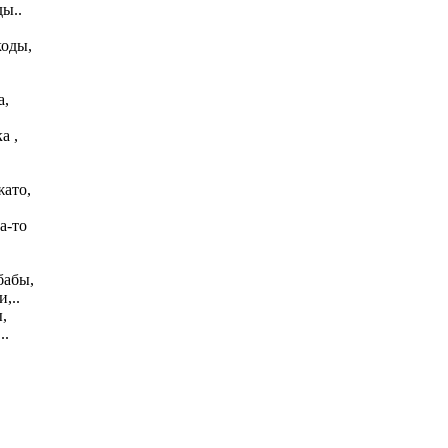
ы..
коды,
а,
а ,
жато,
а-то
бабы,
,..
,
..