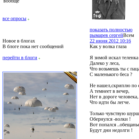
вообще
все опросы
показать полностью
рымарев сергей
Всем
Новое в блогах
22 июня 2012 10:16
В блоге пока нет сообщений
Как у волка глаза
перейти в блоги
Я зимой искал теленка
Далеко у леса,
Что возьмешь ты с пац
С маленького беса ?
Не нашел,скриплю по с
А темнеет в вечер,
Нет в дороге человека,
Что идти бы легче.
Только чувствую шурш
Обернулся -волки !
Вот попался ..обещань
Будут дни недолги !