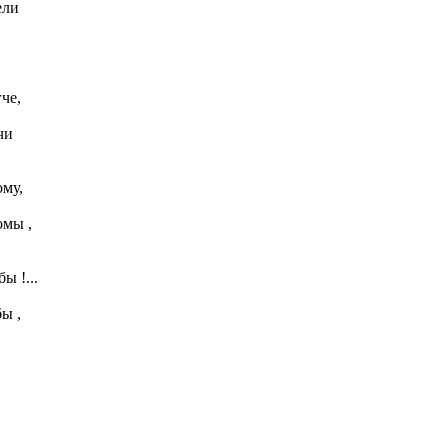
ели
гче,
чи
ому,
омы ,
ы !...
ы ,