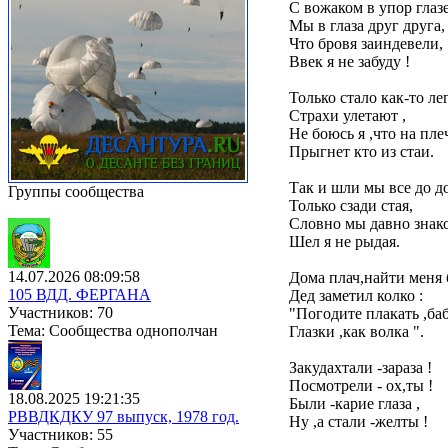
С вожаком в упор глаз
Мы в глаза друг друга,
Что бровя заиндевели,
Ввек я не забуду !
Только стало как-то ле
Страхи улетают ,
Не боюсь я ,что на пле
Прыгнет кто из стаи.
Так и шли мы все до д
Группы сообщества
Только сзади стая,
Словно мы давно знак
Шел я не рыдая.
14.07.2026 08:09:58
Дома плач,найти меня б
105 ВДД. ФЕРГАНА
Дед заметил колко :
Участников: 70
"Погодите плакать ,баб
Тема: Сообщества однополчан
Глазки ,как волка ".
Закудахтали -зараза !
Посмотрели - ох,ты !
18.08.2025 19:21:35
Были -карие глаза ,
РВВДКДКУ 97 выпуск, 1978 год.
Ну ,а стали -желты !
Участников: 55