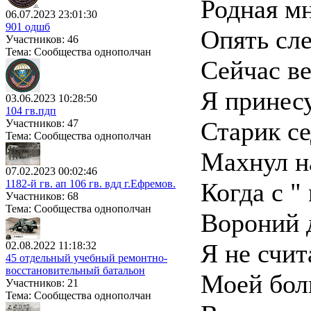
Родная мн
06.07.2023 23:01:30
901 одшб
Опять сле
Участников: 46
Тема: Сообщества однополчан
Сейчас ве
Я принес
03.06.2023 10:28:50
104 гв.пдп
Старик се
Участников: 47
Тема: Сообщества однополчан
Махнул на
07.02.2023 00:02:46
1182-й гв. ап 106 гв. вдд г.Ефремов.
Когда с "
Участников: 68
Тема: Сообщества однополчан
Вороний 
Я не счит
02.08.2022 11:18:32
45 отдельный учебный ремонтно-
восстановительный батальон
Моей бол
Участников: 21
Тема: Сообщества однополчан