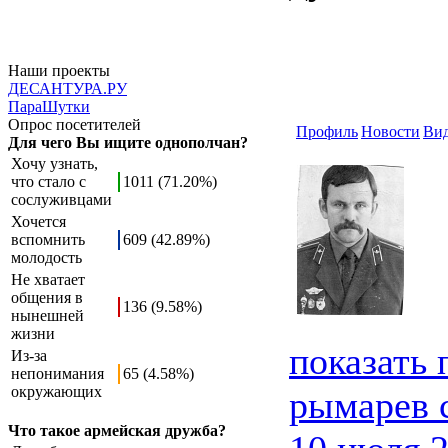
Наши проекты
ДЕСАНТУРА.РУ
ПараШутки
Опрос посетителей
Профиль
Новости
Ви
Для чего Вы ищите однополчан?
Хочу узнать,
что стало с
1011 (71.20%)
сослуживцами
Хочется
вспомнить
609 (42.89%)
молодость
Не хватает
общения в
136 (9.58%)
нынешней
жизни
показать
Из-за
непонимания
65 (4.58%)
окружающих
рымарев 
Что такое армейская дружба?