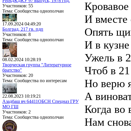
РВВДКДКУ 97 выпуск, 1978 год.
Кровавое 
Участников: 55
Тема: Сообщества однополчан
И вместе
17.09.2024 04:49:20
Опять щи
Болград, 217 гв. пдп
Участников: 8
Тема: Сообщества однополчан
И в кузне
Ужель в 2
08.02.2024 10:28:19
Творческая группа "Литературное
Чтоб в 21
братство"
Участников: 20
Но верю я
Тема: Сообщества по интересам
А виноват
22.08.2023 10:19:21
Азадбаш вч 64411ОБСН Спецназ ГРУ
Когда во 
МО ГШ
Участников: 2
Тема: Сообщества однополчан
Нам снова