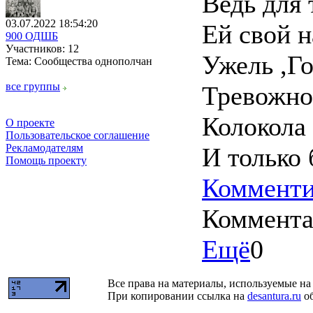
Ведь для 
03.07.2022 18:54:20
Ей свой н
900 ОДШБ
Участников: 12
Ужель ,Го
Тема: Сообщества однополчан
все группы
Тревожно 
Колокола 
О проекте
Пользовательское соглашение
Рекламодателям
И только 
Помощь проекту
Комменти
Коммент
Ещё
0
Все права на материалы, используемые на 
При копировании ссылка на
desantura.ru
об