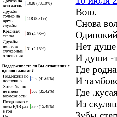
10 июля 2
Дружба на
1038 (73.10%)
всю жизнь
Вою.
Дружба
только на
118 (8.31%)
Снова во
время
службы
Красивая
Одинокий 
65 (4.58%)
сказка
Дружбы
Нет душе 
нет, есть
31 (2.18%)
служебные
И души -т
отношения
Поддерживаете ли Вы отношения с
Где родна
однополчанами?
Поддерживаю
И тамбовс
592 (41.69%)
постоянно
Хотел бы, но
Где .куса
не имею
503 (35.42%)
возможности
Из скулящ
Поздравляю с
днем ВДВ раз
220 (15.49%)
в год
Зубы стер
Не