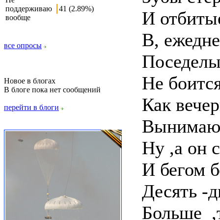
поддерживаю
41 (2.89%)
И отбиты
вообще
В, ежедне
все опросы
Поседелы
Не боится
Новое в блогах
В блоге пока нет сообщений
Как вече
перейти в блоги
Вынимаю 
Ну ,а он 
И бегом б
Десять -д
Больше ,