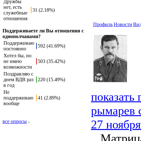
Дружбы
нет, есть
31 (2.18%)
служебные
отношения
Профиль
Новости
Ви
Поддерживаете ли Вы отношения с
однополчанами?
Поддерживаю
592 (41.69%)
постоянно
Хотел бы, но
не имею
503 (35.42%)
возможности
Поздравляю с
днем ВДВ раз
220 (15.49%)
в год
Не
показать
поддерживаю
41 (2.89%)
вообще
рымарев 
27 ноября
все опросы
Матрица