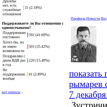
Дружбы
нет, есть
31 (2.18%)
служебные
отношения
Профиль
Новости
Ви
Поддерживаете ли Вы отношения с
однополчанами?
Поддерживаю
592 (41.69%)
постоянно
Хотел бы, но
не имею
503 (35.42%)
возможности
Поздравляю с
днем ВДВ раз
220 (15.49%)
в год
Не
показать
поддерживаю
41 (2.89%)
вообще
рымарев 
7 декабря
все опросы
Зустричи 