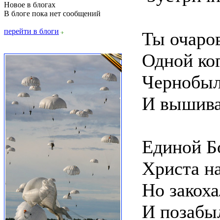
Новое в блогах
В блоге пока нет сообщений
перейти в блоги
Ты очаров
Одной ког
Чернобыль
И вышиван
Единой Б
Христа н
Но закоха
И позабыл