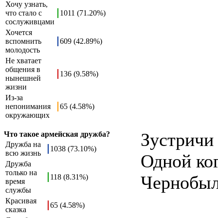
Хочу узнать,
что стало с
1011 (71.20%)
сослуживцами
Хочется
вспомнить
609 (42.89%)
молодость
Не хватает
общения в
136 (9.58%)
нынешней
жизни
Из-за
непонимания
65 (4.58%)
окружающих
Зустричи 
Что такое армейская дружба?
Дружба на
1038 (73.10%)
всю жизнь
Одной ког
Дружба
только на
Чернобыль
118 (8.31%)
время
службы
Красивая
65 (4.58%)
сказка