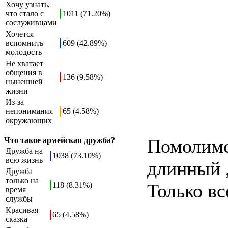
Хочу узнать,
что стало с
1011 (71.20%)
сослуживцами
Хочется
вспомнить
609 (42.89%)
молодость
Не хватает
общения в
136 (9.58%)
нынешней
жизни
Из-за
непонимания
65 (4.58%)
окружающих
Помолимся
Что такое армейская дружба?
Дружба на
1038 (73.10%)
всю жизнь
длинный 
Дружба
только на
Только вс
118 (8.31%)
время
службы
Красивая
65 (4.58%)
сказка