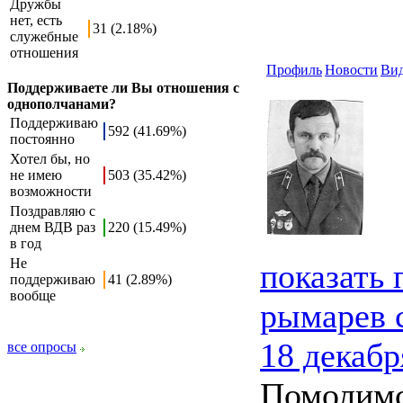
Дружбы
нет, есть
31 (2.18%)
служебные
отношения
Профиль
Новости
Ви
Поддерживаете ли Вы отношения с
однополчанами?
Поддерживаю
592 (41.69%)
постоянно
Хотел бы, но
не имею
503 (35.42%)
возможности
Поздравляю с
днем ВДВ раз
220 (15.49%)
в год
Не
показать
поддерживаю
41 (2.89%)
вообще
рымарев 
18 декабр
все опросы
Помолимс