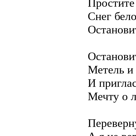
Простите 
Снег бел
Остановит
Останови
Метель и
И пригла
Мечту о ле
Переверну