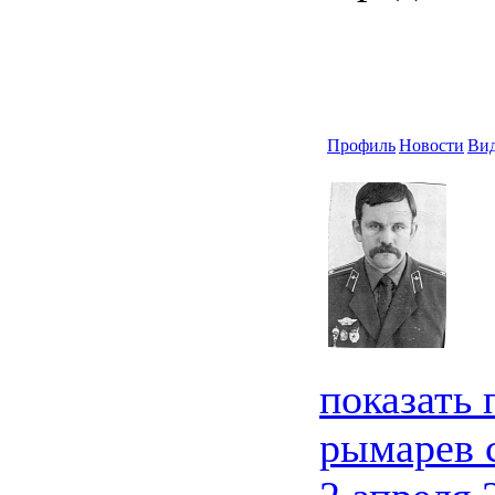
Профиль
Новости
Ви
показать
рымарев 