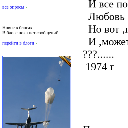
И все пов
все опросы
Любовь б
Но вот ,п
Новое в блогах
В блоге пока нет сообщений
И ,может 
перейти в блоги
???......
1974 г