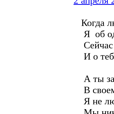
2 апреля 
Когда лю
Я об одн
Сейчас н
И о тебе
А ты за 
В своем 
Я не люб
Мы никог