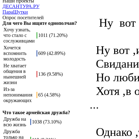
Наши проекты
ДЕСАНТУРА.РУ
ПараШутки
Опрос посетителей
Ну вот .
Для чего Вы ищите однополчан?
Хочу узнать,
что стало с
1011 (71.20%)
сослуживцами
Ну вот ,и
Хочется
вспомнить
609 (42.89%)
молодость
Свиданий 
Не хватает
общения в
Но любиш
136 (9.58%)
нынешней
жизни
Хотя ,в 
Из-за
непонимания
65 (4.58%)
окружающих
...
Что такое армейская дружба?
Дружба на
1038 (73.10%)
всю жизнь
Однако ,
Дружба
только на