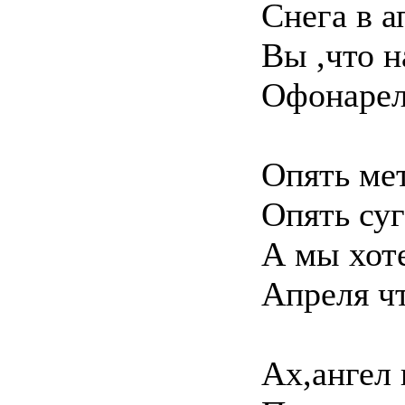
Снега в а
Вы ,что н
Офонарели
Опять мет
Опять суг
А мы хот
Апреля чт
Ах,ангел