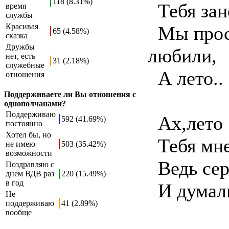
118 (8.31%)
Тебя зане
время
службы
Красивая
Мы прост
65 (4.58%)
сказка
Дружбы
любили,
нет, есть
31 (2.18%)
служебные
А лето.. 
отношения
Поддерживаете ли Вы отношения с
однополчанами?
Поддерживаю
Ах,лето !
592 (41.69%)
постоянно
Хотел бы, но
Тебя мне 
не имею
503 (35.42%)
возможности
Ведь сер
Поздравляю с
днем ВДВ раз
220 (15.49%)
в год
И думали
Не
поддерживаю
41 (2.89%)
вообще