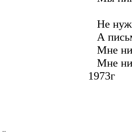
Не нужно
А письма
Мне ни к
Мне ни к
1973г