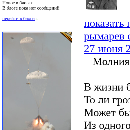
Новое в блогах
В блоге пока нет сообщений
перейти в блоги
показать
рымарев 
27 июня 2
Молния .
В жизни б
То ли гро
Может быт
Из одного