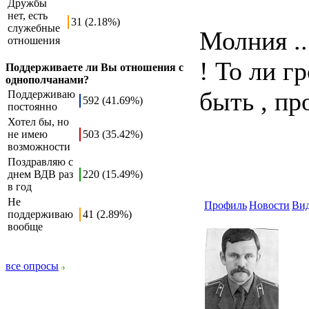
Дружбы
нет, есть
31 (2.18%)
служебные
Молния ..
отношения
! То ли г
Поддерживаете ли Вы отношения с
однополчанами?
быть , про
Поддерживаю
592 (41.69%)
постоянно
Хотел бы, но
не имею
503 (35.42%)
возможности
Поздравляю с
днем ВДВ раз
220 (15.49%)
в год
Не
Профиль
Новости
Ви
поддерживаю
41 (2.89%)
вообще
все опросы