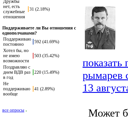
Дружбы
нет, есть
31 (2.18%)
служебные
отношения
Поддерживаете ли Вы отношения с
однополчанами?
Поддерживаю
592 (41.69%)
постоянно
Хотел бы, но
не имею
503 (35.42%)
показать
возможности
Поздравляю с
рымарев 
днем ВДВ раз
220 (15.49%)
в год
Не
13 август
поддерживаю
41 (2.89%)
вообще
Может бы
все опросы