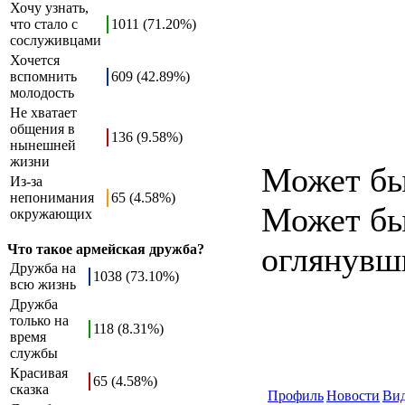
Хочу узнать,
что стало с
1011 (71.20%)
сослуживцами
Хочется
вспомнить
609 (42.89%)
молодость
Не хватает
общения в
136 (9.58%)
нынешней
жизни
Может бы
Из-за
непонимания
65 (4.58%)
Может бы
окружающих
оглянувши
Что такое армейская дружба?
Дружба на
1038 (73.10%)
всю жизнь
Дружба
только на
118 (8.31%)
время
службы
Красивая
65 (4.58%)
сказка
Профиль
Новости
Ви