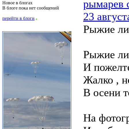
рымарев 
Новое в блогах
В блоге пока нет сообщений
23 август
перейти в блоги
Рыжие лис
Рыжие ли
И пожелте
Жалко , н
В осени т
На фотог