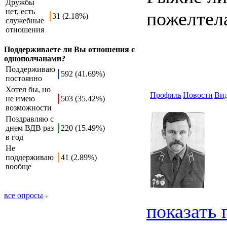
Дружбы
нет, есть
пожелтела
31 (2.18%)
служебные
отношения
Поддерживаете ли Вы отношения с
однополчанами?
Поддерживаю
592 (41.69%)
постоянно
Хотел бы, но
Профиль
Новости
Ви
не имею
503 (35.42%)
возможности
Поздравляю с
днем ВДВ раз
220 (15.49%)
в год
Не
поддерживаю
41 (2.89%)
вообще
все опросы
показать