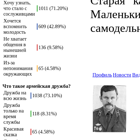
Старая "к
Хочу узнать,
что стало с
1011 (71.20%)
Маленьки
сослуживцами
Хочется
самодельн
вспомнить
609 (42.89%)
молодость
Не хватает
общения в
136 (9.58%)
нынешней
жизни
Из-за
непонимания
65 (4.58%)
окружающих
Профиль
Новости
Ви
Что такое армейская дружба?
Дружба на
1038 (73.10%)
всю жизнь
Дружба
только на
118 (8.31%)
время
службы
Красивая
65 (4.58%)
сказка