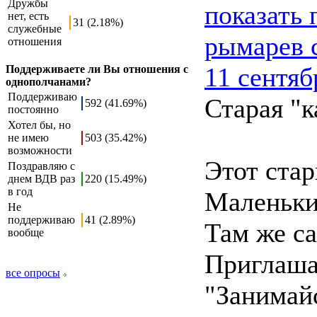
Дружбы
показать
нет, есть
31 (2.18%)
служебные
рымарев 
отношения
11 сентяб
Поддерживаете ли Вы отношения с
однополчанами?
Поддерживаю
Старая "к
592 (41.69%)
постоянно
Хотел бы, но
не имею
503 (35.42%)
возможности
Этот стар
Поздравляю с
днем ВДВ раз
220 (15.49%)
в год
Маленьки
Не
поддерживаю
41 (2.89%)
Там же са
вообще
Приглаша
все опросы
"Занимайс