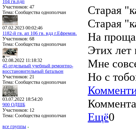
104 гв.пдп
Старая "ка
Участников: 47
Тема: Сообщества однополчан
Старая "к
07.02.2023 00:02:46
На проща
1182-й гв. ап 106 гв. вдд г.Ефремов.
Участников: 68
Тема: Сообщества однополчан
Этих лет
Мне совсе
02.08.2022 11:18:32
45 отдельный учебный ремонтно-
восстановительный батальон
Но с тобою
Участников: 21
Тема: Сообщества однополчан
Комменти
03.07.2022 18:54:20
Коммент
900 ОДШБ
Участников: 12
Ещё
0
Тема: Сообщества однополчан
все группы