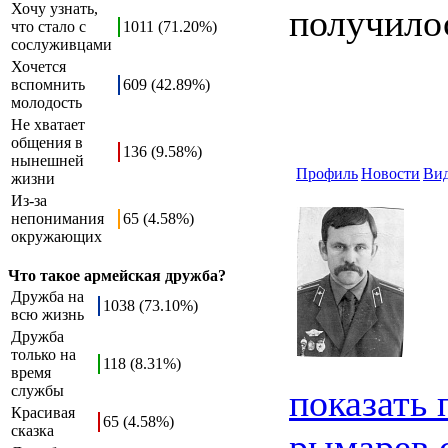
Хочу узнать,
получилос
что стало с
1011 (71.20%)
сослуживцами
Хочется
вспомнить
609 (42.89%)
молодость
Не хватает
общения в
136 (9.58%)
нынешней
Профиль
Новости
Ви
жизни
Из-за
непонимания
65 (4.58%)
окружающих
Что такое армейская дружба?
Дружба на
1038 (73.10%)
всю жизнь
Дружба
только на
118 (8.31%)
время
службы
показать
Красивая
65 (4.58%)
сказка
рымарев 