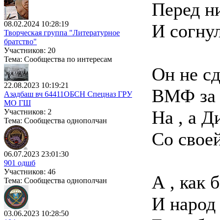
Перед ни
08.02.2024 10:28:19
И согнул
Творческая группа "Литературное
братство"
Участников: 20
Тема: Сообщества по интересам
Он не сд
22.08.2023 10:19:21
ВМФ за С
Азадбаш вч 64411ОБСН Спецназ ГРУ
МО ГШ
На , а Ди
Участников: 2
Тема: Сообщества однополчан
Со своей
06.07.2023 23:01:30
901 одшб
Участников: 46
А , как б
Тема: Сообщества однополчан
И народ н
03.06.2023 10:28:50