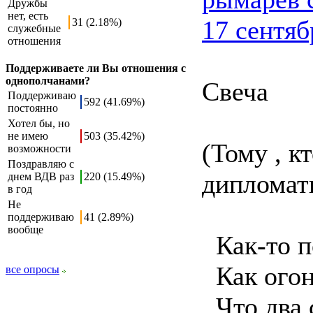
Дружбы
нет, есть
17 сентяб
31 (2.18%)
служебные
отношения
Поддерживаете ли Вы отношения с
однополчанами?
Свеча
Поддерживаю
592 (41.69%)
постоянно
Хотел бы, но
не имею
503 (35.42%)
(Тому , к
возможности
Поздравляю с
дипломат
днем ВДВ раз
220 (15.49%)
в год
Не
поддерживаю
41 (2.89%)
вообще
Как-то п
Как огон
все опросы
Что два с