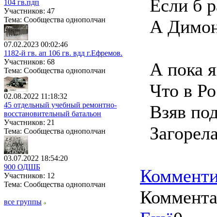
Если б р
104 гв.пдп
Участников: 47
Тема: Сообщества однополчан
А Димона
07.02.2023 00:02:46
1182-й гв. ап 106 гв. вдд г.Ефремов.
Участников: 68
А пока я
Тема: Сообщества однополчан
Что в Ро
02.08.2022 11:18:32
45 отдельный учебный ремонтно-
Взяв под 
восстановительный батальон
Участников: 21
Загорелас
Тема: Сообщества однополчан
03.07.2022 18:54:20
900 ОДШБ
Комменти
Участников: 12
Тема: Сообщества однополчан
Коммент
все группы