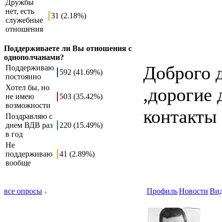
Дружбы
нет, есть
31 (2.18%)
служебные
отношения
Поддерживаете ли Вы отношения с
однополчанами?
Доброго д
Поддерживаю
592 (41.69%)
постоянно
Хотел бы, но
,дорогие 
не имею
503 (35.42%)
возможности
контакты 
Поздравляю с
днем ВДВ раз
220 (15.49%)
в год
Не
поддерживаю
41 (2.89%)
вообще
все опросы
Профиль
Новости
Ви