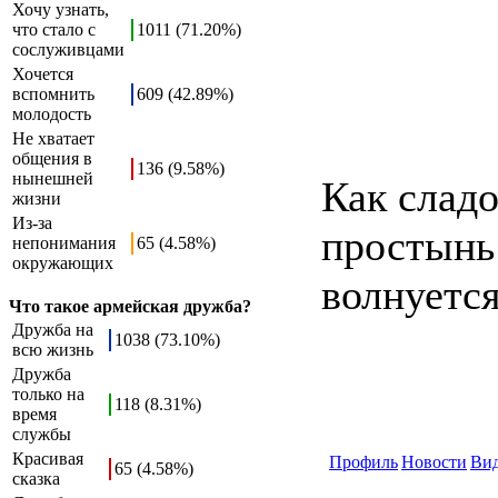
Хочу узнать,
что стало с
1011 (71.20%)
сослуживцами
Хочется
вспомнить
609 (42.89%)
молодость
Не хватает
общения в
136 (9.58%)
нынешней
Как сладо
жизни
Из-за
простынь 
непонимания
65 (4.58%)
окружающих
волнуется
Что такое армейская дружба?
Дружба на
1038 (73.10%)
всю жизнь
Дружба
только на
118 (8.31%)
время
службы
Красивая
Профиль
Новости
Ви
65 (4.58%)
сказка