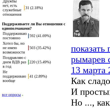
Дружбы
нет, есть
31 (2.18%)
служебные
отношения
Поддерживаете ли Вы отношения с
однополчанами?
Поддерживаю
592 (41.69%)
постоянно
Хотел бы, но
показать
не имею
503 (35.42%)
возможности
рымарев 
Поздравляю с
днем ВДВ раз
220 (15.49%)
в год
13 марта 
Не
поддерживаю
41 (2.89%)
Как сладо
вообще
И простын
все опросы
Но ..., к