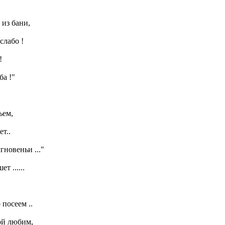
 из бани,
слабо !
!
ба !"
ьем,
т..
гновеньи ..."
т ......
посеем ..
й любим,