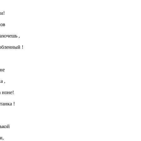
и!
нов
захочешь ,
юбленный !
оне
а ,
 ноне!
танка !
нькой
и,