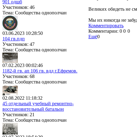
901 одшб
Участников: 46
Великих обидеть не см
Тема: Сообщества однополчан
Мы их никогда не забуде
Комментировать
Комментарии:
0
0
0
03.06.2023 10:28:50
Ещё
0
104 гв.пдп
Участников: 47
Тема: Сообщества однополчан
07.02.2023 00:02:46
1182-й гв. ап 106 гв. вдд г.Ефремов.
Участников: 68
Тема: Сообщества однополчан
02.08.2022 11:18:32
45 отдельный учебный ремонтно-
восстановительный батальон
Участников: 21
Тема: Сообщества однополчан