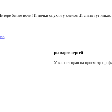
тере белые ночи! И почки опухли у кленов ,И спать тут никак не
део
рымарев сергей
У вас нет прав на просмотр профа