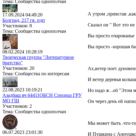
Тема: Сообщества однополчан
А утром ,привстав ,как
17.09.2024 04:49:20
Болград, 217 гв. пдп
Сказал он " Вот это не 
Участников: 8
Тема: Сообщества однополчан
Вы просто очарованье 
Вы просто -хорошая ба
08.02.2024 10:28:19
Творческая группа "Литературное
братство"
Участников: 20
Ах,ветер поет дуновен
Тема: Сообщества по интересам
И ветер деревья колыше
22.08.2023 10:19:21
Но надо ж ..об "Этом м
Азадбаш вч 64411ОБСН Спецназ ГРУ
МО ГШ
Он через день ей напише
Участников: 2
Тема: Сообщества однополчан
Мы может быть .что-то 
06.07.2023 23:01:30
И Пушкина с Аннушко