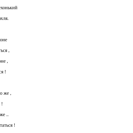
нехонький
хля.
коне
ься ,
не ,
я !
о же ,
 !
же ..
таться !