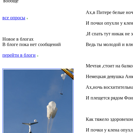
вообще
Ах,в Питере белые ноч
все опросы
И почки опухли у кле
,И спать тут никак не 
Новое в блогах
В блоге пока нет сообщений
Ведь ты молодой и вл
перейти в блоги
Мечтая ,стоит на балк
Немецкая девушка Анк
Ах,ночь восхитительна
И плещется рядом Фон
Как тяжело здоровехо
И почки у клена опухл