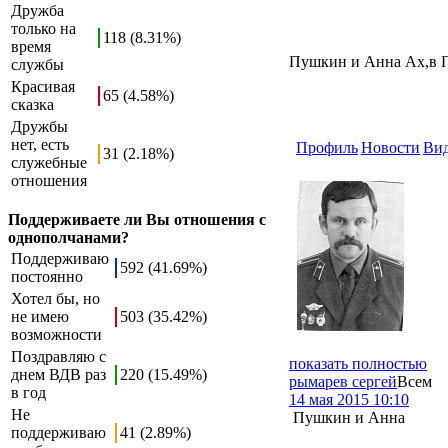
Дружба
только на
118 (8.31%)
время
Пушкин и Анна Ах,в Пи
службы
Красивая
65 (4.58%)
сказка
Дружбы
нет, есть
Профиль
Новости
Ви
31 (2.18%)
служебные
отношения
Поддерживаете ли Вы отношения с
однополчанами?
Поддерживаю
592 (41.69%)
постоянно
Хотел бы, но
не имею
503 (35.42%)
возможности
Поздравляю с
показать полностью
днем ВДВ раз
220 (15.49%)
рымарев сергей
Всем
в год
14 мая 2015 10:10
Не
Пушкин и Анна
поддерживаю
41 (2.89%)