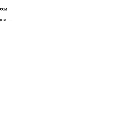
еем ,
м ......