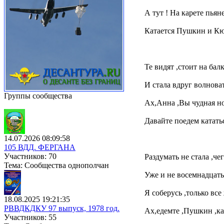
А тут ! На карете пья
Катается Пушкин и Кю
Те видят ,стоит на бал
И стала вдруг волноват
Группы сообщества
Ах,Анна ,Вы чудная но
Давайте поедем кататьс
14.07.2026 08:09:58
105 ВДД. ФЕРГАНА
Участников: 70
Раздумать не стала ,чег
Тема: Сообщества однополчан
Уже и не восемнадцать
Я соберусь ,только все 
18.08.2025 19:21:35
РВВДКДКУ 97 выпуск, 1978 год.
Ах,едемте ,Пушкин ,ка
Участников: 55