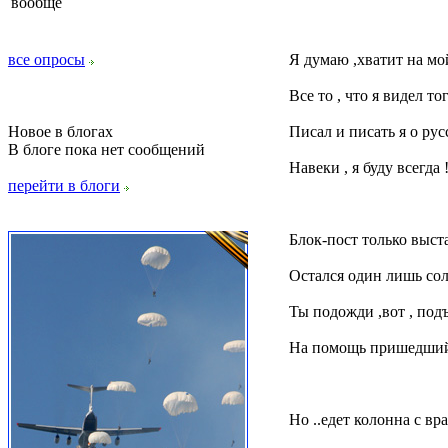
вообще
все опросы
Я думаю ,хватит на мой
Все то , что я видел тог
Новое в блогах
Писал и писать я о ру
В блоге пока нет сообщений
Навеки , я буду всегда 
перейти в блоги
Блок-пост только выста
Остался один лишь сол
Ты подожди ,вот , подъ
На помощь пришедший 
Но ..едет колонна с вр