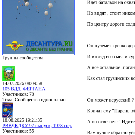
Идет батальон на охват
Но видят , стоит ником
По центру дороги солд
Он пулемет крепко дер
И взгляд его смел и сур
Группы сообщества
А все остальное -пога
Как стая грузинских во
14.07.2026 08:09:58
105 ВДД. ФЕРГАНА
Участников: 70
Тема: Сообщества однополчан
Он может нерусский ? 
Кричат ему "Парень ,у
18.08.2025 19:21:35
А он отвечает :" Идите 
РВВДКДКУ 97 выпуск, 1978 год.
Участников: 55
Вам лучше обратно уйт