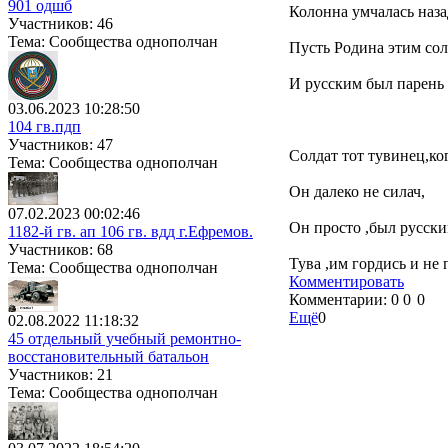
901 одшб
Колонна умчалась наза
Участников: 46
Тема: Сообщества однополчан
Пусть Родина этим сол
И русским был парень 
03.06.2023 10:28:50
104 гв.пдп
Участников: 47
Солдат тот тувинец,ког
Тема: Сообщества однополчан
Он далеко не силач,
07.02.2023 00:02:46
Он просто ,был русски
1182-й гв. ап 106 гв. вдд г.Ефремов.
Участников: 68
Тува ,им гордись и не 
Тема: Сообщества однополчан
Комментировать
Комментарии:
0
0
0
Ещё
0
02.08.2022 11:18:32
45 отдельный учебный ремонтно-
восстановительный батальон
Участников: 21
Тема: Сообщества однополчан