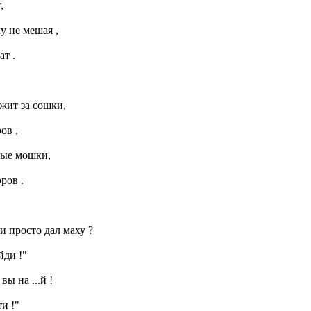
,
у не мешая ,
ат .
жит за сошки,
ов ,
ные мошки,
ров .
и просто дал маху ?
йди !"
вы на ...й !
и !"