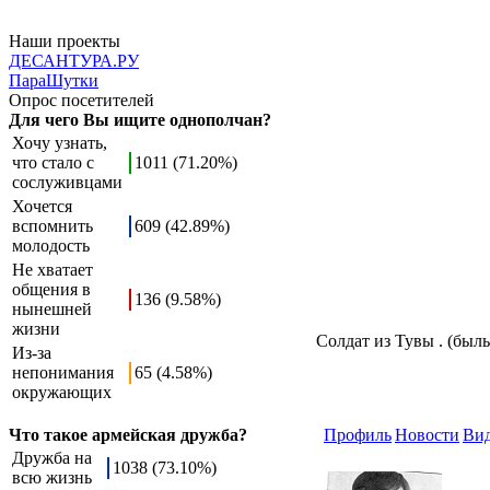
Наши проекты
ДЕСАНТУРА.РУ
ПараШутки
Опрос посетителей
Для чего Вы ищите однополчан?
Хочу узнать,
что стало с
1011 (71.20%)
сослуживцами
Хочется
вспомнить
609 (42.89%)
молодость
Не хватает
общения в
136 (9.58%)
нынешней
жизни
Солдат из Тувы . (быль
Из-за
непонимания
65 (4.58%)
окружающих
Что такое армейская дружба?
Профиль
Новости
Ви
Дружба на
1038 (73.10%)
всю жизнь