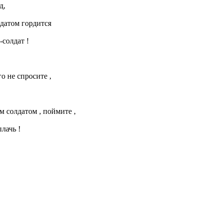
д,
датом гордится
-солдат !
о не спросите ,
м солдатом , поймите ,
плачь !