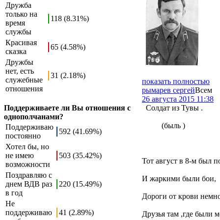
Дружба
только на
118 (8.31%)
время
службы
Красивая
65 (4.58%)
сказка
Дружбы
нет, есть
31 (2.18%)
служебные
показать полностью
отношения
рымарев сергей
Всем
26 августа 2015 11:38
Поддерживаете ли Вы отношения с
Солдат из Тувы .
однополчанами?
(быль )
Поддерживаю
592 (41.69%)
постоянно
Хотел бы, но
не имею
503 (35.42%)
Тот август в 8-м был п
возможности
Поздравляю с
И жаркими были бои,
днем ВДВ раз
220 (15.49%)
в год
Дороги от крови немно
Не
поддерживаю
41 (2.89%)
Друзья там ,где были м