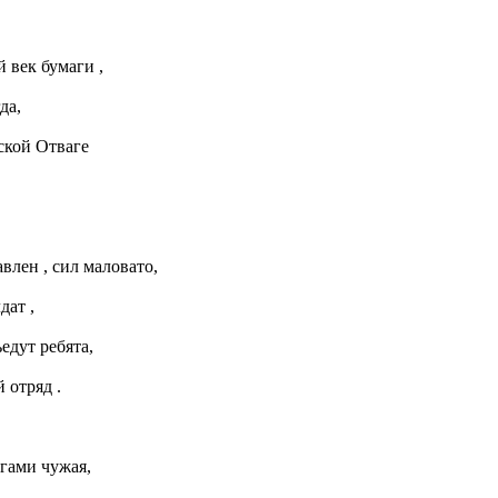
 век бумаги ,
да,
сской Отваге
!
влен , сил маловато,
дат ,
едут ребята,
отряд .
агами чужая,