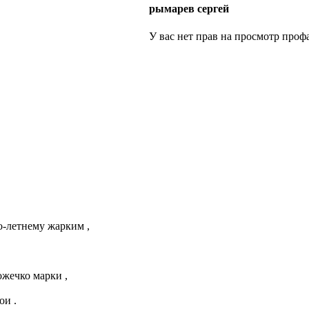
рымарев сергей
У вас нет прав на просмотр профа
о-летнему жарким ,
жечко марки ,
ои .