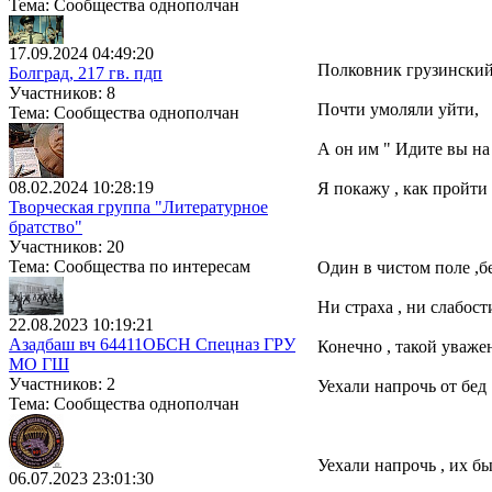
Тема: Сообщества однополчан
17.09.2024 04:49:20
Полковник грузинский 
Болград, 217 гв. пдп
Участников: 8
Почти умоляли уйти,
Тема: Сообщества однополчан
А он им " Идите вы на .
08.02.2024 10:28:19
Я покажу , как пройти 
Творческая группа "Литературное
братство"
Участников: 20
Тема: Сообщества по интересам
Один в чистом поле ,б
Ни страха , ни слабост
22.08.2023 10:19:21
Азадбаш вч 64411ОБСН Спецназ ГРУ
Конечно , такой уваже
МО ГШ
Участников: 2
Уехали напрочь от бед 
Тема: Сообщества однополчан
Уехали напрочь , их бы
06.07.2023 23:01:30