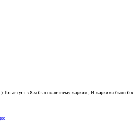
 ) Тот август в 8-м был по-летнему жарким , И жаркими были бои
део