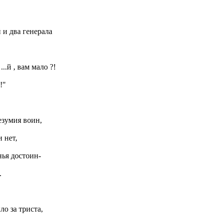
и два генерала
..й , вам мало ?!
!"
езумия воин,
и нет,
нья достоин-
.
ло за триста,