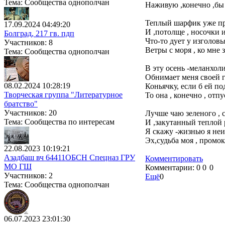
Тема: Сообщества однополчан
Наживую ,конечно ,бы 
Теплый шарфик уже пр
17.09.2024 04:49:20
И ,потолще , носочки и
Болград, 217 гв. пдп
Что-то дует у изголовья
Участников: 8
Ветры с моря , ко мне з
Тема: Сообщества однополчан
В эту осень -меланхоли
Обнимает меня своей 
08.02.2024 10:28:19
Коньячку, если б ей по
Творческая группа "Литературное
То она , конечно , отпу
братство"
Участников: 20
Лучше чаю зеленого , с
Тема: Сообщества по интересам
И ,закутанный теплой 
Я скажу -жизнью я не
Эх,судьба моя , промока
22.08.2023 10:19:21
Азадбаш вч 64411ОБСН Спецназ ГРУ
Комментировать
МО ГШ
Комментарии:
0
0
0
Участников: 2
Ещё
0
Тема: Сообщества однополчан
06.07.2023 23:01:30