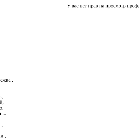
У вас нет прав на просмотр профа
ежка ,
ю,
й,
ю,
...
 ,
и ,