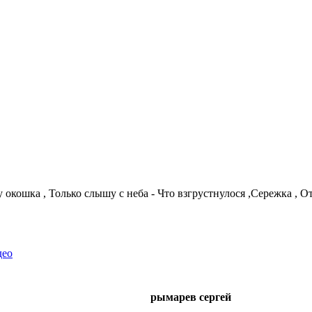
 окошка , Только слышу с неба - Что взгрустнулося ,Сережка , От 
део
рымарев сергей