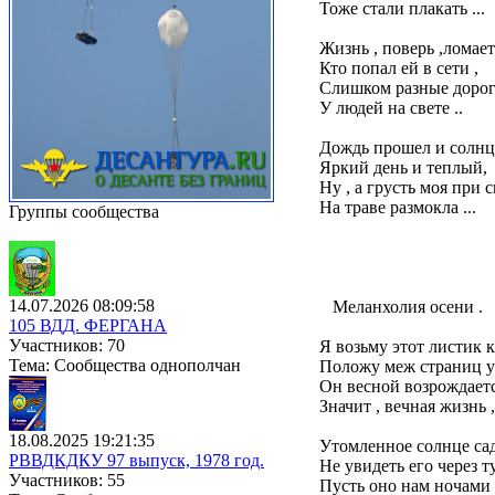
Тоже стали плакать ...
Жизнь , поверь ,ломае
Кто попал ей в сети ,
Слишком разные доро
У людей на свете ..
Дождь прошел и солнце
Яркий день и теплый,
Ну , а грусть моя при с
На траве размокла ...
Группы сообщества
14.07.2026 08:09:58
Меланхолия осени .
105 ВДД. ФЕРГАНА
Участников: 70
Я возьму этот листик 
Тема: Сообщества однополчан
Положу меж страниц у
Он весной возрождаетс
Значит , вечная жизнь ,
18.08.2025 19:21:35
Утомленное солнце сад
РВВДКДКУ 97 выпуск, 1978 год.
Не увидеть его через т
Участников: 55
Пусть оно нам ночами