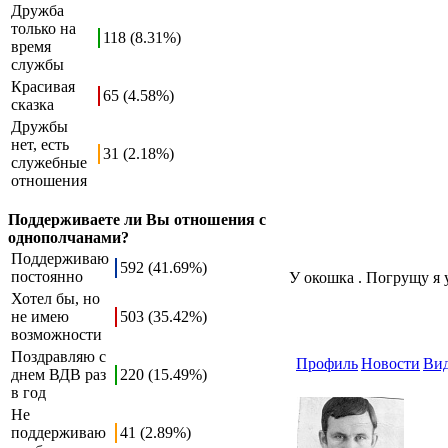
Дружба
только на
118 (8.31%)
время
службы
Красивая
65 (4.58%)
сказка
Дружбы
нет, есть
31 (2.18%)
служебные
отношения
Поддерживаете ли Вы отношения с
однополчанами?
Поддерживаю
592 (41.69%)
постоянно
У окошка . Погрущу я у
Хотел бы, но
не имею
503 (35.42%)
возможности
Поздравляю с
Профиль
Новости
Ви
днем ВДВ раз
220 (15.49%)
в год
Не
поддерживаю
41 (2.89%)