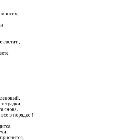
т многих,
ги
 светит ,
вете
кленовый,
 тетрадки,
я снова,
 все в порядке !
ится,
учи,
 приснится,