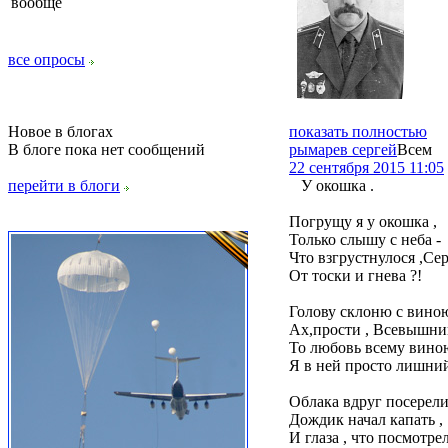
вообще
все опросы
Новое в блогах
показать полностью
В блоге пока нет сообщений
рымарев сергей
Всем
22 сентября 2015 11:05
перейти в блоги
У окошка .
Погрущу я у окошка ,
Только слышу с неба -
Что взгрустнулося ,Сер
От тоски и гнева ?!
Голову склоню с вино
Ах,прости , Всевышни
То любовь всему вино
Я в ней просто лишний 
Облака вдруг посерели
Дождик начал капать ,
И глаза , что посмотрел