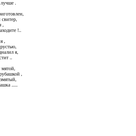
лучше .
иготовлен,
 свитер,
 ,
аходите !..
я ,
грустью,
дналил я,
стит ..
 мятой,
рубашкой ,
измятый,
шка .....