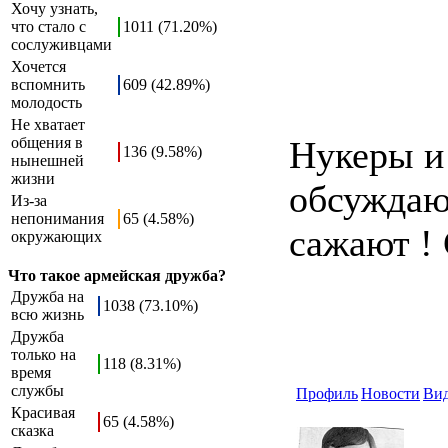
Хочу узнать,
что стало с
1011 (71.20%)
сослуживцами
Хочется
вспомнить
609 (42.89%)
молодость
Не хватает
общения в
Нукеры и 
136 (9.58%)
нынешней
жизни
обсуждают
Из-за
непонимания
65 (4.58%)
сажают ! 
окружающих
Что такое армейская дружба?
Дружба на
1038 (73.10%)
всю жизнь
Дружба
только на
118 (8.31%)
время
службы
Профиль
Новости
Ви
Красивая
65 (4.58%)
сказка