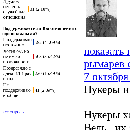
Дружбы
нет, есть
31 (2.18%)
служебные
отношения
Поддерживаете ли Вы отношения с
однополчанами?
Поддерживаю
592 (41.69%)
постоянно
показать
Хотел бы, но
не имею
503 (35.42%)
рымарев 
возможности
Поздравляю с
7 октября
днем ВДВ раз
220 (15.49%)
в год
Не
Нукеры и
поддерживаю
41 (2.89%)
вообще
Нукеры х
все опросы
Ведь , их