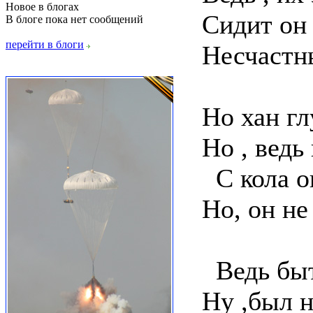
Новое в блогах
Сидит он 
В блоге пока нет сообщений
перейти в блоги
Несчастны
Но хан гл
Но , ведь
С кола он
Но, он не
Ведь быт
Ну ,был н