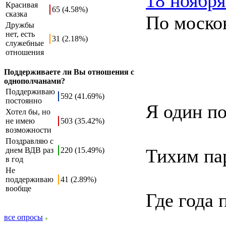
18 ноября
Красивая
65 (4.58%)
сказка
По москов
Дружбы
нет, есть
31 (2.18%)
служебные
отношения
Поддерживаете ли Вы отношения с
однополчанами?
Поддерживаю
592 (41.69%)
постоянно
Я один по
Хотел бы, но
не имею
503 (35.42%)
возможности
Поздравляю с
Тихим па
днем ВДВ раз
220 (15.49%)
в год
Не
поддерживаю
41 (2.89%)
вообще
Где года 
все опросы