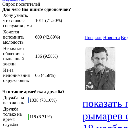
Опрос посетителей
Для чего Вы ищите однополчан?
Хочу узнать,
что стало с
1011 (71.20%)
сослуживцами
Хочется
вспомнить
609 (42.89%)
Профиль
Новости
Ви
молодость
Не хватает
общения в
136 (9.58%)
нынешней
жизни
Из-за
непонимания
65 (4.58%)
окружающих
Что такое армейская дружба?
Дружба на
показать
1038 (73.10%)
всю жизнь
Дружба
рымарев 
только на
118 (8.31%)
время
службы