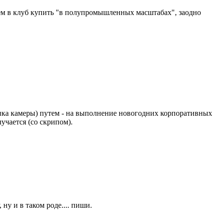
жем в клуб купить "в полупромышленных масштабах", заодно
пка камеры) путем - на выполнение новогодних корпоративных
лучается (со скрипом).
ну и в таком роде.... пиши.