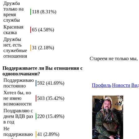
Дружба
только на
118 (8.31%)
время
службы
Красивая
65 (4.58%)
сказка
Дружбы
нет, есть
31 (2.18%)
служебные
отношения
Стареем не только мы, 
Поддерживаете ли Вы отношения с
однополчанами?
Поддерживаю
592 (41.69%)
Профиль
Новости
Ви
постоянно
Хотел бы, но
не имею
503 (35.42%)
возможности
Поздравляю с
днем ВДВ раз
220 (15.49%)
в год
Не
поддерживаю
41 (2.89%)