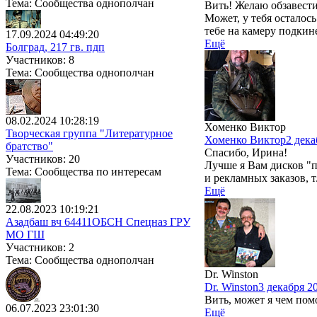
Тема: Сообщества однополчан
Вить! Желаю обзавест
Может, у тебя осталос
тебе на камеру подки
17.09.2024 04:49:20
Ещё
Болград, 217 гв. пдп
Участников: 8
Тема: Сообщества однополчан
08.02.2024 10:28:19
Хоменко Виктор
Творческая группа "Литературное
Хоменко Виктор
2 дека
братство"
Спасибо, Ирина!
Участников: 20
Лучше я Вам дисков "
Тема: Сообщества по интересам
и рекламных заказов, т
Ещё
22.08.2023 10:19:21
Азадбаш вч 64411ОБСН Спецназ ГРУ
МО ГШ
Участников: 2
Тема: Сообщества однополчан
Dr. Winston
Dr. Winston
3 декабря 2
Вить, может я чем помо
06.07.2023 23:01:30
Ещё