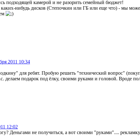
ись подходящей камерой и не разорить семейный бюджет!
ь каких-нибудь дисков (Степочкин или ГБ или еще что) - мы мо
нем
бря 2011 10:34
подкину" для ребят. Пробую решить "технический вопрос" (поку
.с. делаем подарок под ёлку, своими руками и головой. Вроде по
011 12:02
гу? Деньгами не получиться, а вот своими "руками".... рекламку, 