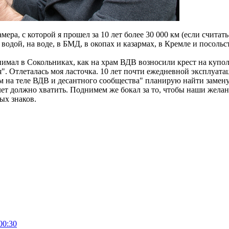
мера, с которой я прошел за 10 лет более 30 000 км (если считат
водой, на воде, в БМД, в окопах и казармах, в Кремле и посольств
нимал в Сокольниках, как на храм ВДВ возносили крест на купол.
". Отлеталась моя ласточка. 10 лет почти ежедневной эксплуатац
 на теле ВДВ и десантного сообщества" планирую найти замену 
 лет должно хватить. Поднимем же бокал за то, чтобы наши желан
ых знаков.
00:30