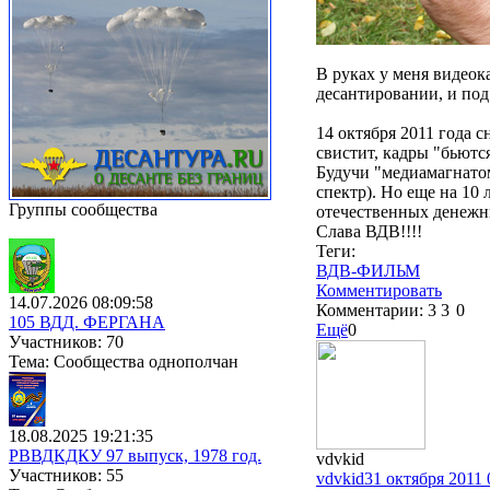
В руках у меня видеока
десантировании, и под 
14 октября 2011 года с
свистит, кадры "бьются
Будучи "медиамагнатом
спектр). Но еще на 10
Группы сообщества
отечественных денежн
Слава ВДВ!!!!
Теги:
ВДВ-ФИЛЬМ
Комментировать
14.07.2026 08:09:58
Комментарии:
3
3
0
105 ВДД. ФЕРГАНА
Ещё
0
Участников: 70
Тема: Сообщества однополчан
18.08.2025 19:21:35
РВВДКДКУ 97 выпуск, 1978 год.
vdvkid
Участников: 55
vdvkid
31 октября 2011 