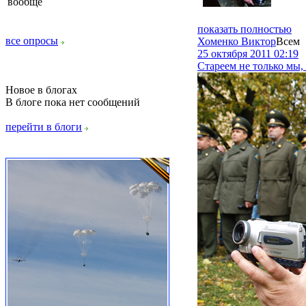
вообще
показать полностью
все опросы
Хоменко Виктор
Всем
25 октября 2011 02:19
Стареем не только мы, 
Новое в блогах
В блоге пока нет сообщений
перейти в блоги