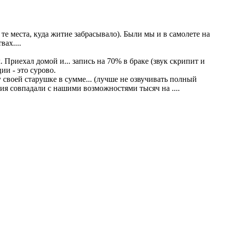
ь те места, куда житие забрасывало). Были мы и в самолете на
ах....
 Приехал домой и... запись на 70% в браке (звук скрипит и
ии - это сурово.
своей старушке в сумме... (лучше не озвучивать полный
ия совпадали с нашими возможностями тысяч на ....