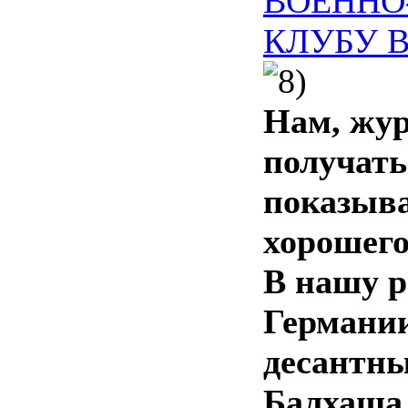
ВОЕННО
КЛУБУ В
Нам, жур
получать
показыва
хорошего
В нашу р
Германии
десантны
Балхаша,