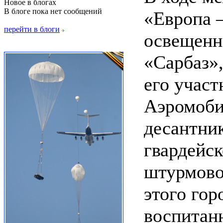
Новое в блогах
В блоге пока нет сообщений
«Европа –
перейти в блоги
освещенн
«Сарбаз»,
его участ
Аэромоби
десантник
гвардейс
штурмовой
этого гор
воспитан