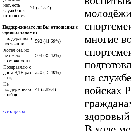
воспитыв
нет, есть
31 (2.18%)
молодёжи!
служебные
отношения
спортсме
Поддерживаете ли Вы отношения с
однополчанами?
многие в
Поддерживаю
592 (41.69%)
постоянно
спортсме
Хотел бы, но
не имею
503 (35.42%)
возможности
подготов
Поздравляю с
днем ВДВ раз
220 (15.49%)
на служб
в год
Не
войсках 
поддерживаю
41 (2.89%)
вообще
граждана
все опросы
здоровый
В ходе м