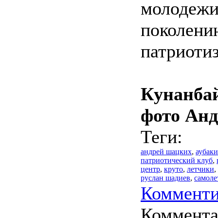
молодежи
поколению
патриотиз
Кунанба
фото А
Теги:
андрей шацких
,
аубак
патриотический клуб
,
центр
,
круто
,
летчики
,
руслан шадиев
,
самоле
Комменти
Коммент