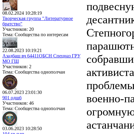
подвесную
08.02.2024 10:28:19
десантни
Творческая группа "Литературное
братство"
Степного
Участников: 20
Тема: Сообщества по интересам
парашютн
22.08.2023 10:19:21
собравши
Азадбаш вч 64411ОБСН Спецназ ГРУ
МО ГШ
Участников: 2
активист
Тема: Сообщества однополчан
проблемы
06.07.2023 23:01:30
военно-па
901 одшб
Участников: 46
огромную
Тема: Сообщества однополчан
астанчан
03.06.2023 10:28:50
104 гв.пдп