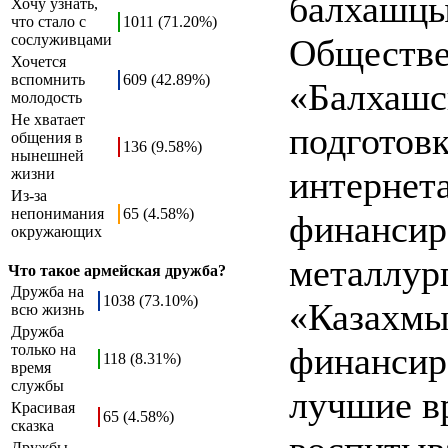
балхашцы
Хочу узнать,
что стало с
1011 (71.20%)
сослуживцами
Обществе
Хочется
вспомнить
609 (42.89%)
«Балхашс
молодость
Не хватает
подготовк
общения в
136 (9.58%)
нынешней
интернет
жизни
Из-за
непонимания
65 (4.58%)
финансир
окружающих
металлур
Что такое армейская дружба?
Дружба на
1038 (73.10%)
«Казахмыс
всю жизнь
Дружба
финансиро
только на
118 (8.31%)
время
службы
лучшие в
Красивая
65 (4.58%)
сказка
Дружбы