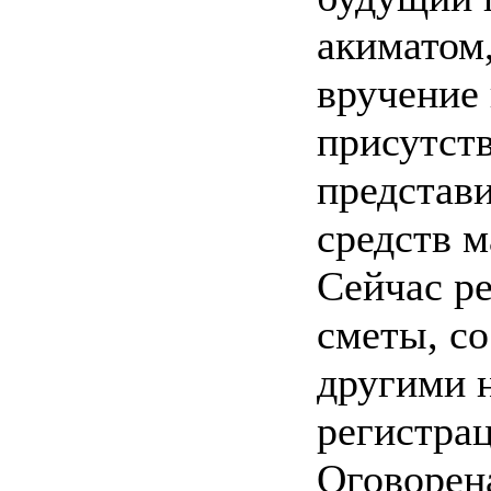
акиматом
вручение
присутств
представ
средств 
Сейчас р
сметы, со
другими 
регистра
Оговорен