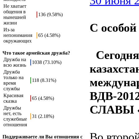
30 июня 2
Не хватает
общения в
136 (9.58%)
нынешней
жизни
С особо
Из-за
непонимания
65 (4.58%)
окружающих
Сегодня 
Что такое армейская дружба?
Дружба на
1038 (73.10%)
казахста
всю жизнь
Дружба
только на
междунар
118 (8.31%)
время
службы
ВДВ-20
Красивая
65 (4.58%)
сказка
СЛАВЫ «
Дружбы
нет, есть
31 (2.18%)
служебные
отношения
Во второй
Поддерживаете ли Вы отношения с