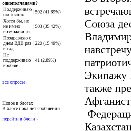
однополчанами?
встречающ
Поддерживаю
592 (41.69%)
постоянно
Союза де
Хотел бы, но
не имею
503 (35.42%)
возможности
Владимир
Поздравляю с
днем ВДВ раз
220 (15.49%)
навстреч
в год
Не
патриотич
поддерживаю
41 (2.89%)
вообще
Экипажу 
все опросы
также пр
Афганист
Новое в блогах
В блоге пока нет сообщений
Федераци
перейти в блоги
Казахстан