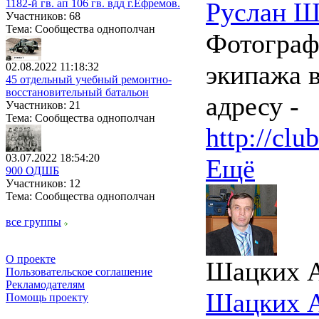
1182-й гв. ап 106 гв. вдд г.Ефремов.
Руслан Ш
Участников: 68
Тема: Сообщества однополчан
Фотографи
экипажа в
02.08.2022 11:18:32
45 отдельный учебный ремонтно-
восстановительный батальон
адресу -
Участников: 21
Тема: Сообщества однополчан
http://clu
03.07.2022 18:54:20
Ещё
900 ОДШБ
Участников: 12
Тема: Сообщества однополчан
все группы
О проекте
Шацких 
Пользовательское соглашение
Рекламодателям
Шацких 
Помощь проекту