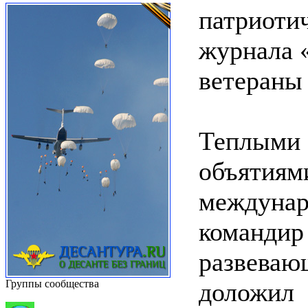
патриотич
журнала «
ветераны
Теплыми 
объятиям
междунар
командир
развеваю
Группы сообщества
доложил 