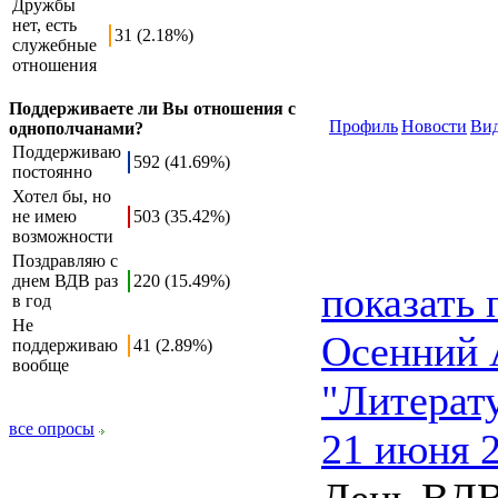
Дружбы
нет, есть
31 (2.18%)
служебные
отношения
Поддерживаете ли Вы отношения с
Профиль
Новости
Ви
однополчанами?
Поддерживаю
592 (41.69%)
постоянно
Хотел бы, но
не имею
503 (35.42%)
возможности
Поздравляю с
днем ВДВ раз
220 (15.49%)
показать
в год
Не
Осенний 
поддерживаю
41 (2.89%)
вообще
"Литерат
все опросы
21 июня 2