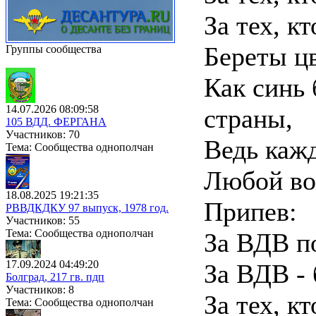
За тех, кт
Береты цв
Группы сообщества
Как синь
14.07.2026 08:09:58
страны,
105 ВДД. ФЕРГАНА
Участников: 70
Ведь каж
Тема: Сообщества однополчан
Любой во
18.08.2025 19:21:35
Припев:
РВВДКДКУ 97 выпуск, 1978 год.
Участников: 55
Тема: Сообщества однополчан
За ВДВ п
17.09.2024 04:49:20
За ВДВ - 
Болград, 217 гв. пдп
Участников: 8
За тех, кт
Тема: Сообщества однополчан