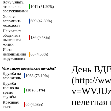
Хочу узнать,
что стало с
1011 (71.20%)
сослуживцами
Хочется
вспомнить
609 (42.89%)
молодость
Не хватает
общения в
136 (9.58%)
нынешней
жизни
Из-за
непонимания
65 (4.58%)
окружающих
День ВД
Что такое армейская дружба?
Дружба на
1038 (73.10%)
(http://w
всю жизнь
Дружба
только на
v=WVJUzH
118 (8.31%)
время
службы
нелетная 
Красивая
65 (4.58%)
сказка