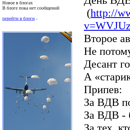
День ВД
Новое в блогах
В блоге пока нет сообщений
(
http://
перейти в блоги
v=WVJU
Второе ав
Не потому
Десант го
А «старик
Припев:
За ВДВ п
За ВДВ - 
За тех, кт