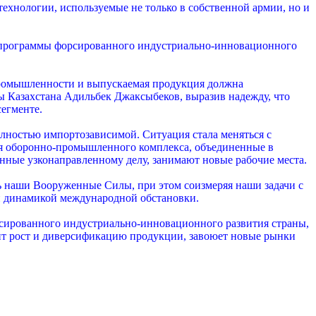
 технологии, используемые не только в собственной армии, но и
и программы форсированного индустриально-инновационного
промышленности и выпускаемая продукция должна
ы Казахстана Адильбек Джаксыбеков, выразив надежду, что
егменте.
олностью импортозависимой. Ситуация стала меняться с
ия оборонно-промышленного комплекса, объединенные в
ные узконаправленному делу, занимают новые рабочие места.
ть наши Вооруженные Силы, при этом соизмеряя наши задачи с
и динамикой международной обстановки.
сированного индустриально-инновационного развития страны,
чит рост и диверсификацию продукции, завоюет новые рынки