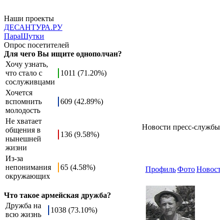
Наши проекты
ДЕСАНТУРА.РУ
ПараШутки
Опрос посетителей
Для чего Вы ищите однополчан?
Хочу узнать,
что стало с
1011 (71.20%)
сослуживцами
Хочется
вспомнить
609 (42.89%)
молодость
Не хватает
Новости пресс-службы
общения в
136 (9.58%)
нынешней
жизни
Из-за
непонимания
65 (4.58%)
Профиль
Фото
Новос
окружающих
Что такое армейская дружба?
Дружба на
1038 (73.10%)
всю жизнь