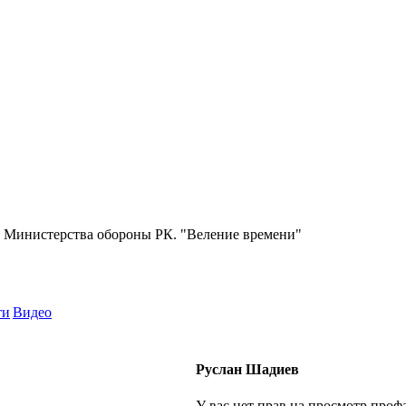
 Министерства обороны РК. "Веление времени"
ти
Видео
Руслан Шадиев
У вас нет прав на просмотр профа