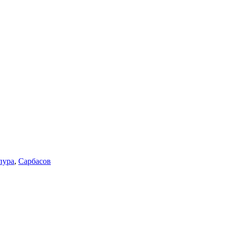
пура
,
Сарбасов