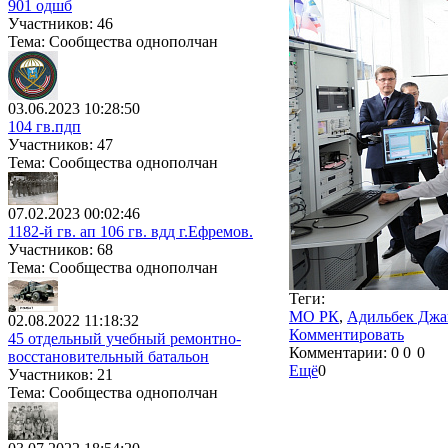
901 одшб
Участников: 46
Тема: Сообщества однополчан
03.06.2023 10:28:50
104 гв.пдп
Участников: 47
Тема: Сообщества однополчан
07.02.2023 00:02:46
1182-й гв. ап 106 гв. вдд г.Ефремов.
Участников: 68
Тема: Сообщества однополчан
Теги:
МО РК
,
Адильбек Джа
02.08.2022 11:18:32
Комментировать
45 отдельный учебный ремонтно-
Комментарии:
0
0
0
восстановительный батальон
Ещё
0
Участников: 21
Тема: Сообщества однополчан