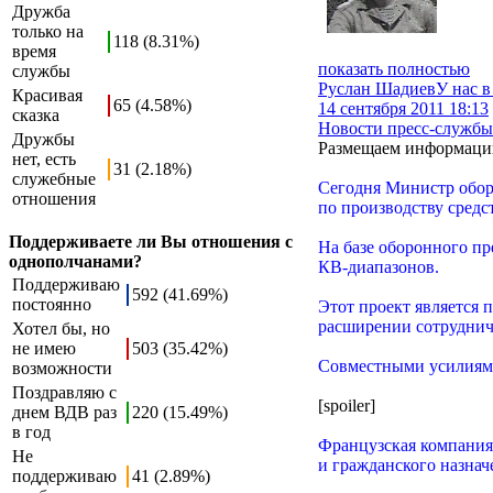
Дружба
только на
118 (8.31%)
время
показать полностью
службы
Руслан Шадиев
У нас в
Красивая
65 (4.58%)
14 сентября 2011 18:13
сказка
Новости пресс-службы
Дружбы
Размещаем информацию
нет, есть
31 (2.18%)
служебные
Сегодня Министр обор
отношения
по производству средст
Поддерживаете ли Вы отношения с
На базе оборонного пр
однополчанами?
КВ-диапазонов.
Поддерживаю
592 (41.69%)
постоянно
Этот проект является 
расширении сотруднич
Хотел бы, но
не имею
503 (35.42%)
Совместными усилиями
возможности
Поздравляю с
[spoiler]
днем ВДВ раз
220 (15.49%)
в год
Французская компания
Не
и гражданского назнач
поддерживаю
41 (2.89%)