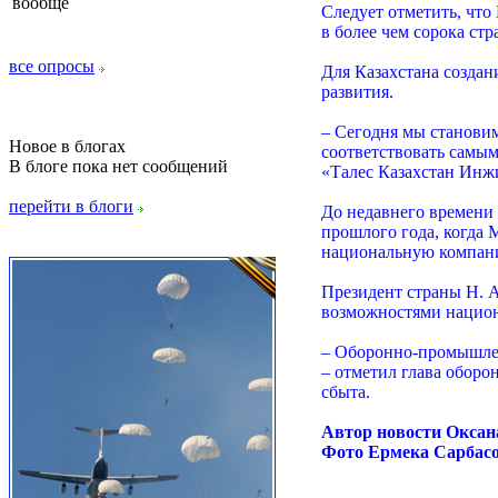
вообще
Следует отметить, что
в более чем сорока стр
все опросы
Для Казахстана созда
развития.
– Сегодня мы станови
Новое в блогах
соответствовать самым
В блоге пока нет сообщений
«Талес Казахстан Инж
перейти в блоги
До недавнего времени 
прошлого года, когда
национальную компани
Президент страны Н. А
возможностями национ
– Оборонно-промышлен
– отметил глава оборо
сбыта.
Автор новости Оксан
Фото Ермека Сарбас