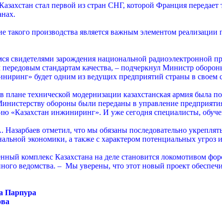
 Казахстан стал первой из стран СНГ, которой Франция передает
анах.
ние такого производства является важным элементом реализаци
мся свидетелями зарождения национальной радиоэлектронной 
 передовым стандартам качества, – подчеркнул Министр оборон
иниринг» будет одним из ведущих предприятий страны в своем с
в плане технической модернизации казахстанская армия была п
 Министерству обороны были переданы в управление предприят
ю «Казахстан инжиниринг». И уже сегодня специалисты, обучен
. Назарбаев отметил, что мы обязаны последовательно укрепля
альной экономики, а также с характером потенциальных угроз 
ный комплекс Казахстана на деле становится локомотивом фор
нного ведомства. – Мы уверены, что этот новый проект обеспе
а Парпура
ова