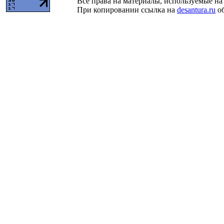
Все права на материалы, используемые на 
При копировании ссылка на
desantura.ru
об