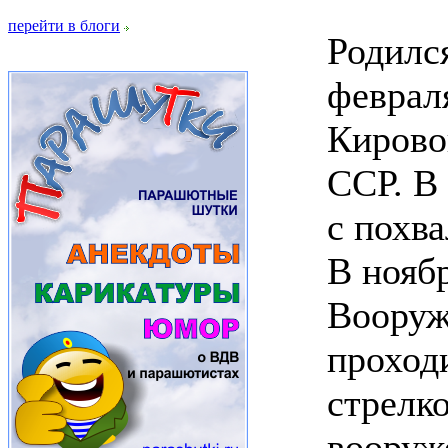
перейти в блоги
Родилс
февраля
Кирово
ССР. В
с похв
В нояб
Вооруж
проход
стрелк
вооруж