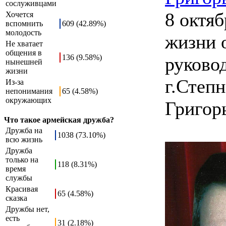
сослуживцами
8 октяб
Хочется
вспомнить
609 (42.89%)
молодость
жизни 
Не хватает
общения в
136 (9.58%)
руково
нынешней
жизни
г.Степ
Из-за
непонимания
65 (4.58%)
окружающих
Григор
Что такое армейская дружба?
Дружба на
1038 (73.10%)
всю жизнь
Дружба
только на
118 (8.31%)
время
службы
Красивая
65 (4.58%)
сказка
Дружбы нет,
есть
31 (2.18%)