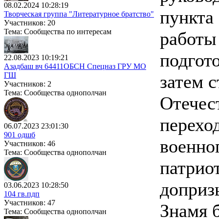
08.02.2024 10:28:19
пункта 
Творческая группа "Литературное братство"
Участников: 20
Тема: Сообщества по интересам
работы
подгото
22.08.2023 10:19:21
Азадбаш вч 64411ОБСН Спецназ ГРУ МО
ГШ
затем 
Участников: 2
Тема: Сообщества однополчан
Отечес
перехо
06.07.2023 23:01:30
901 одшб
военно
Участников: 46
Тема: Сообщества однополчан
патрио
доприз
03.06.2023 10:28:50
104 гв.пдп
Участников: 47
Знамя 
Тема: Сообщества однополчан