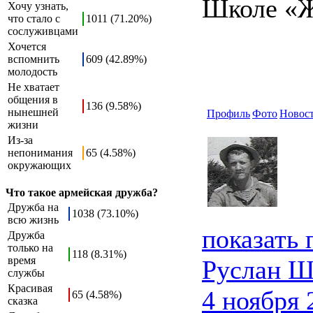
Школе «Ж
Хочу узнать,
что стало с
1011 (71.20%)
сослуживцами
Хочется
вспомнить
609 (42.89%)
молодость
Не хватает
общения в
136 (9.58%)
нынешней
Профиль
Фото
Новос
жизни
Из-за
непонимания
65 (4.58%)
окружающих
Что такое армейская дружба?
Дружба на
1038 (73.10%)
всю жизнь
показать
Дружба
только на
118 (8.31%)
время
Руслан Ш
службы
Красивая
4 ноября 
65 (4.58%)
сказка