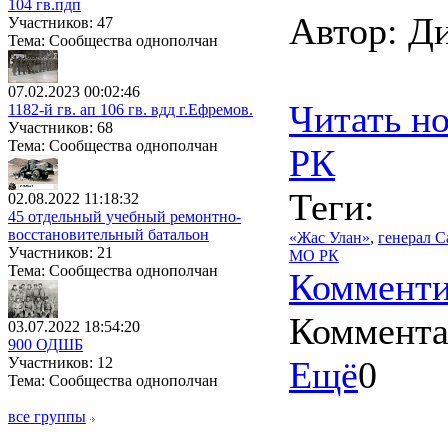
104 гв.пдп
Автор: Д
Участников: 47
Тема: Сообщества однополчан
07.02.2023 00:02:46
Читать н
1182-й гв. ап 106 гв. вдд г.Ефремов.
Участников: 68
Тема: Сообщества однополчан
РК
Теги:
02.08.2022 11:18:32
45 отдельный учебный ремонтно-
восстановительный батальон
«Жас Улан»
,
генерал С
Участников: 21
МО РК
Тема: Сообщества однополчан
Комменти
Коммент
03.07.2022 18:54:20
900 ОДШБ
Участников: 12
Ещё
0
Тема: Сообщества однополчан
все группы