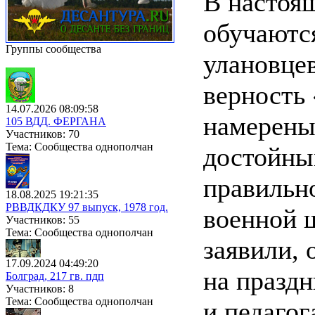
В настоя
обучаются
Группы сообщества
улановцев
верность
14.07.2026 08:09:58
намерены
105 ВДД. ФЕРГАНА
Участников: 70
Тема: Сообщества однополчан
достойны
правильно
18.08.2025 19:21:35
РВВДКДКУ 97 выпуск, 1978 год.
военной ш
Участников: 55
Тема: Сообщества однополчан
заявили,
17.09.2024 04:49:20
на празд
Болград, 217 гв. пдп
Участников: 8
Тема: Сообщества однополчан
и педаго