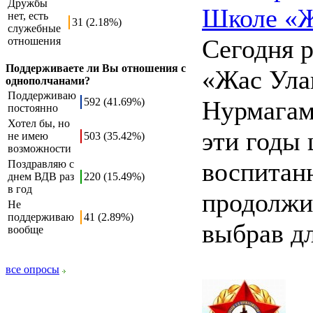
Дружбы
Школе «Ж
нет, есть
31 (2.18%)
служебные
Сегодня 
отношения
Поддерживаете ли Вы отношения с
«Жас Ула
однополчанами?
Поддерживаю
592 (41.69%)
Нурмагам
постоянно
Хотел бы, но
эти годы
не имею
503 (35.42%)
возможности
воспитан
Поздравляю с
днем ВДВ раз
220 (15.49%)
в год
продолжи
Не
поддерживаю
41 (2.89%)
выбрав дл
вообще
все опросы