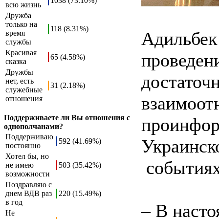
1038 (73.10%)
всю жизнь
Дружба
только на
118 (8.31%)
Адильбек
время
службы
Красивая
проведен
65 (4.58%)
сказка
Дружбы
достаточ
нет, есть
31 (2.18%)
служебные
взаимоот
отношения
Поддерживаете ли Вы отношения с
проинфор
однополчанами?
Поддерживаю
Украинск
592 (41.69%)
постоянно
Хотел бы, но
событиях
не имею
503 (35.42%)
возможности
Поздравляю с
днем ВДВ раз
220 (15.49%)
в год
– В наст
Не