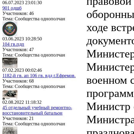
правовой
06.07.2023 23:01:30
901 одшб
оборонных
Участников: 46
Тема: Сообщества однополчан
ходе встр
документ
03.06.2023 10:28:50
104 гв.пдп
Участников: 47
Министер
Тема: Сообщества однополчан
Министер
07.02.2023 00:02:46
1182-й гв. ап 106 гв. вдд г.Ефремов.
военном с
Участников: 68
Тема: Сообщества однополчан
программа
02.08.2022 11:18:32
Министр 
45 отдельный учебный ремонтно-
восстановительный батальон
Министра
Участников: 21
Тема: Сообщества однополчан
празднова