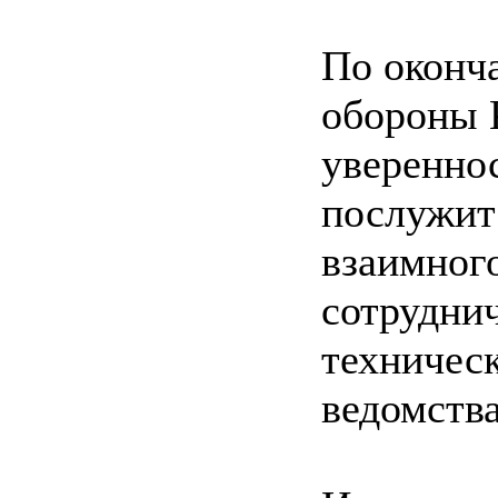
По оконч
обороны 
увереннос
послужит
взаимног
сотруднич
техничес
ведомств