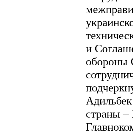
межправи
украинск
техническ
и Соглаш
обороны 
сотруднич
подчеркн
Адильбек
страны –
Главнок