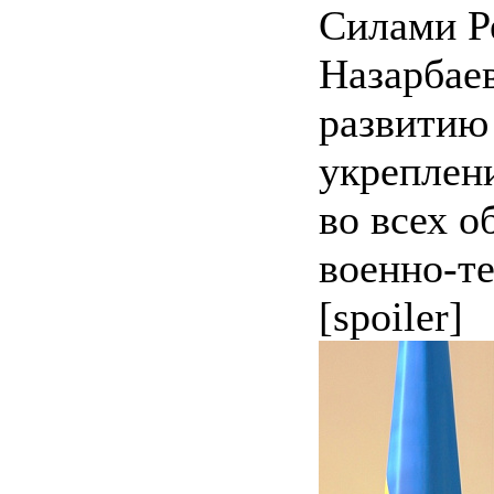
Силами Р
Назарбае
развитию
укреплен
во всех о
военно-т
[spoiler]