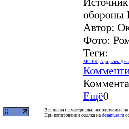
Источник
обороны 
Автор: О
Фото: Ро
Теги:
МО РК
,
Адидьбек Джа
Комменти
Коммент
Ещё
0
Все права на материалы, используемые на 
При копировании ссылка на
desantura.ru
об