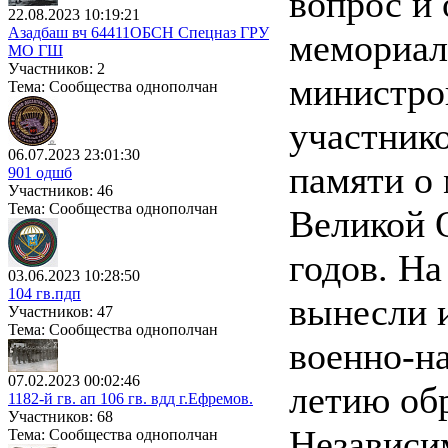
вопрос и 
22.08.2023 10:19:21
Азадбаш вч 64411ОБСН Спецназ ГРУ
мемориал
МО ГШ
Участников: 2
министро
Тема: Сообщества однополчан
участник
06.07.2023 23:01:30
памяти о 
901 одшб
Участников: 46
Тема: Сообщества однополчан
Великой 
годов. Н
03.06.2023 10:28:50
104 гв.пдп
вынесли 
Участников: 47
Тема: Сообщества однополчан
военно-н
07.02.2023 00:02:46
летию об
1182-й гв. ап 106 гв. вдд г.Ефремов.
Участников: 68
Независи
Тема: Сообщества однополчан