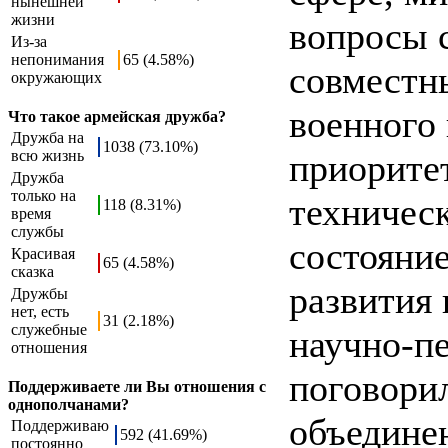
нынешней
жизни
вопросы 
Из-за
непонимания
65 (4.58%)
совместн
окружающих
военного 
Что такое армейская дружба?
Дружба на
1038 (73.10%)
всю жизнь
приорите
Дружба
только на
техничес
118 (8.31%)
время
службы
состояни
Красивая
65 (4.58%)
сказка
развития 
Дружбы
нет, есть
31 (2.18%)
служебные
научно-пе
отношения
поговори
Поддерживаете ли Вы отношения с
однополчанами?
объедине
Поддерживаю
592 (41.69%)
постоянно