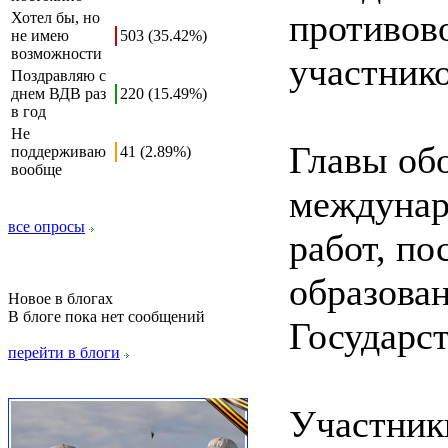
противов
Хотел бы, но
не имею
503 (35.42%)
возможности
участник
Поздравляю с
днем ВДВ раз
220 (15.49%)
в год
Не
Главы об
поддерживаю
41 (2.89%)
вообще
междунар
все опросы
работ, п
образова
Новое в блогах
В блоге пока нет сообщений
Государст
перейти в блоги
Участник