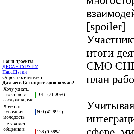
многосто
взаимоде
[spoiler]
Участник
итоги дея
Наши проекты
СМО СНГ 
ДЕСАНТУРА.РУ
ПараШутки
план рабо
Опрос посетителей
Для чего Вы ищите однополчан?
Хочу узнать,
что стало с
1011 (71.20%)
сослуживцами
Учитывая
Хочется
вспомнить
609 (42.89%)
интеграц
молодость
Не хватает
сфере, м
общения в
136 (9.58%)