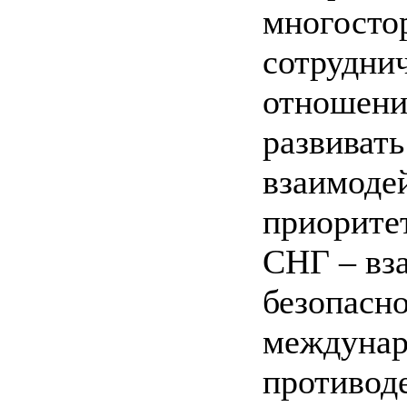
многосто
сотрудни
отношени
развиват
взаимодей
приорите
СНГ – вз
безопасн
междунар
противод