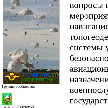
вопросы 
мероприя
навигаци
топогеоде
системы у
безопасн
авиацион
назначени
Группы сообщества
военносл
государс
14.07.2026 08:09:58