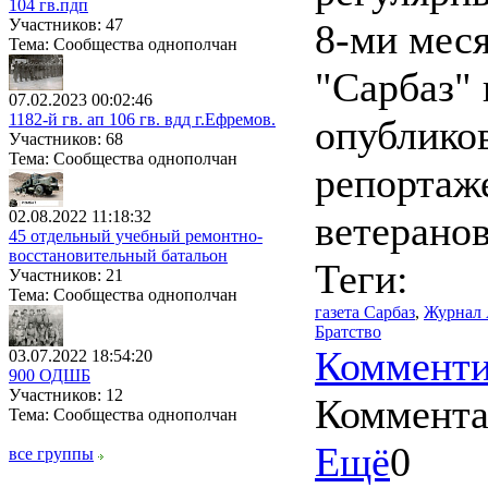
104 гв.пдп
Участников: 47
8-ми меся
Тема: Сообщества однополчан
"Сарбаз"
07.02.2023 00:02:46
1182-й гв. ап 106 гв. вдд г.Ефремов.
опубликов
Участников: 68
Тема: Сообщества однополчан
репортаж
02.08.2022 11:18:32
ветерано
45 отдельный учебный ремонтно-
восстановительный батальон
Теги:
Участников: 21
Тема: Сообщества однополчан
газета Сарбаз
,
Журнал
Братство
Комменти
03.07.2022 18:54:20
900 ОДШБ
Участников: 12
Коммент
Тема: Сообщества однополчан
Ещё
0
все группы