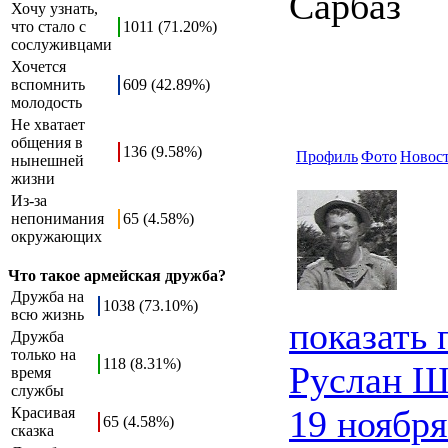
Сарбаз
Хочу узнать,
что стало с
1011 (71.20%)
сослуживцами
Хочется
вспомнить
609 (42.89%)
молодость
Не хватает
общения в
136 (9.58%)
Профиль
Фото
Новос
нынешней
жизни
Из-за
непонимания
65 (4.58%)
окружающих
Что такое армейская дружба?
Дружба на
1038 (73.10%)
всю жизнь
показать
Дружба
только на
118 (8.31%)
Руслан Ш
время
службы
19 ноября
Красивая
65 (4.58%)
сказка