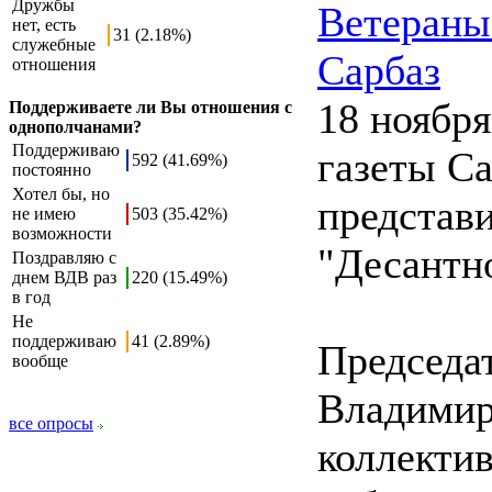
Дружбы
Ветераны
нет, есть
31 (2.18%)
служебные
Сарбаз
отношения
18 ноября
Поддерживаете ли Вы отношения с
однополчанами?
Поддерживаю
газеты Са
592 (41.69%)
постоянно
Хотел бы, но
представ
не имею
503 (35.42%)
возможности
"Десантно
Поздравляю с
днем ВДВ раз
220 (15.49%)
в год
Не
поддерживаю
41 (2.89%)
Председа
вообще
Владимир
все опросы
коллекти