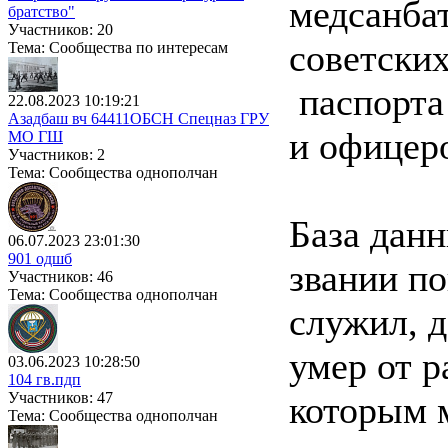
медсанба
братство"
Участников: 20
советски
Тема: Сообщества по интересам
паспорта
22.08.2023 10:19:21
Азадбаш вч 64411ОБСН Спецназ ГРУ
и офицер
МО ГШ
Участников: 2
Тема: Сообщества однополчан
База дан
06.07.2023 23:01:30
901 одшб
звании по
Участников: 46
Тема: Сообщества однополчан
служил, д
умер от р
03.06.2023 10:28:50
104 гв.пдп
Участников: 47
которым 
Тема: Сообщества однополчан