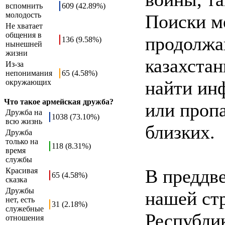
вспомнить
609 (42.89%)
молодость
Поиски ме
Не хватает
общения в
продолжа
136 (9.58%)
нынешней
жизни
казахстан
Из-за
непонимания
65 (4.58%)
найти ин
окружающих
Что такое армейская дружба?
или проп
Дружба на
1038 (73.10%)
всю жизнь
близких.
Дружба
только на
118 (8.31%)
время
службы
В преддв
Красивая
65 (4.58%)
сказка
Дружбы
нашей ст
нет, есть
31 (2.18%)
служебные
Республи
отношения