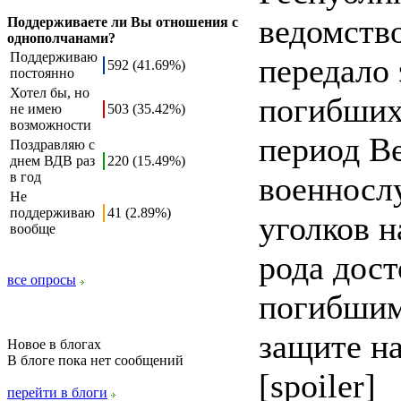
ведомств
Поддерживаете ли Вы отношения с
однополчанами?
Поддерживаю
передало
592 (41.69%)
постоянно
Хотел бы, но
погибших
не имею
503 (35.42%)
возможности
период В
Поздравляю с
днем ВДВ раз
220 (15.49%)
в год
военносл
Не
поддерживаю
41 (2.89%)
уголков н
вообще
рода дос
все опросы
погибшим
защите н
Новое в блогах
В блоге пока нет сообщений
[spoiler]
перейти в блоги