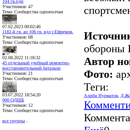
104 гв.пдп
Участников: 47
спортсме
Тема: Сообщества однополчан
07.02.2023 00:02:46
1182-й гв. ап 106 гв. вдд г.Ефремов.
Источни
Участников: 68
Тема: Сообщества однополчан
обороны 
02.08.2022 11:18:32
Автор но
45 отдельный учебный ремонтно-
восстановительный батальон
Фото:
ар
Участников: 21
Тема: Сообщества однополчан
Теги:
03.07.2022 18:54:20
Алиби Нурматов
,
Д.Жо
900 ОДШБ
Комменти
Участников: 12
Тема: Сообщества однополчан
Коммент
все группы