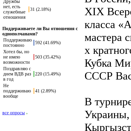
Дружбы
нет, есть
ХІХ Всер
31 (2.18%)
служебные
отношения
класса «
Поддерживаете ли Вы отношения с
мастера с
однополчанами?
Поддерживаю
592 (41.69%)
постоянно
х кратног
Хотел бы, но
не имею
503 (35.42%)
Кубка Ми
возможности
Поздравляю с
СССР Ва
днем ВДВ раз
220 (15.49%)
в год
Не
поддерживаю
41 (2.89%)
вообще
В турнир
Украины, 
все опросы
Кыргызст