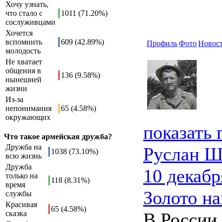
Хочу узнать,
что стало с
1011 (71.20%)
сослуживцами
Хочется
вспомнить
609 (42.89%)
Профиль
Фото
Новос
молодость
Не хватает
общения в
136 (9.58%)
нынешней
жизни
Из-за
непонимания
65 (4.58%)
окружающих
показать
Что такое армейская дружба?
Дружба на
Руслан Ш
1038 (73.10%)
всю жизнь
Дружба
10 декабр
только на
118 (8.31%)
время
Золото н
службы
Красивая
65 (4.58%)
сказка
В России,